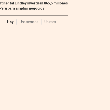
tinental Lindley invertirán 865,5 millones
Perú para ampliar negocios
Hoy
Una semana
Un mes