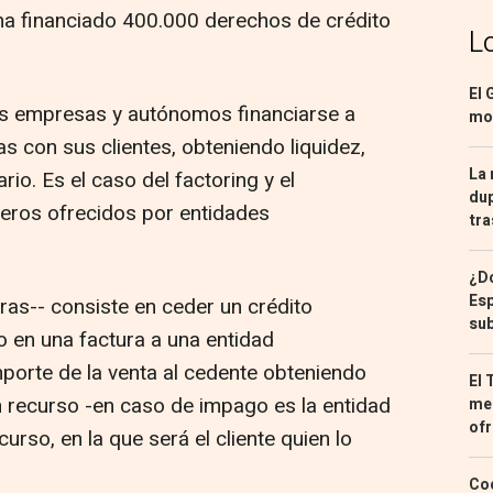
a financiado 400.000 derechos de crédito
L
El 
las empresas y autónomos financiarse a
mon
as con sus clientes, obteniendo liquidez,
La 
rio. Es el caso del factoring y el
dup
ieros ofrecidos por entidades
tra
¿Dó
Esp
uras-- consiste en ceder un crédito
sub
o en una factura a una entidad
mporte de la venta al cedente obteniendo
El 
n recurso -en caso de impago es la entidad
med
ofr
urso, en la que será el cliente quien lo
Coc