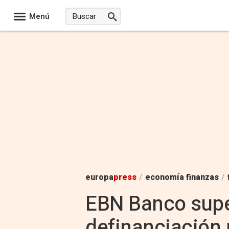
Menú
europa
press
/
economía finanzas
/
EBN Banco super
definanciación 