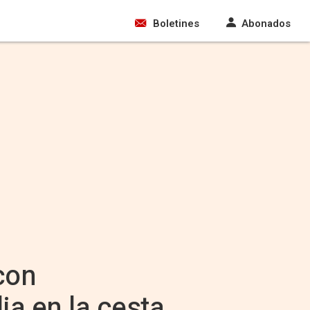
Boletines
Abonados
con
a en la cesta