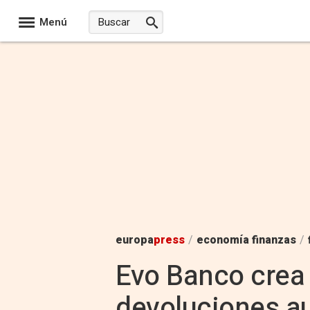
Menú
europa
press
/
economía finanzas
/
Evo Banco crea 
devoluciones au