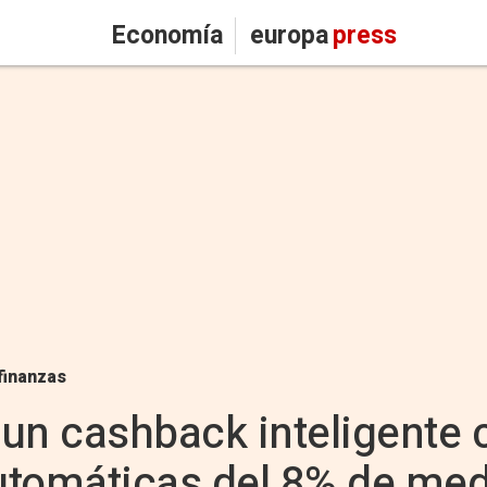
Economía
europa
press
finanzas
un cashback inteligente 
tomáticas del 8% de medi