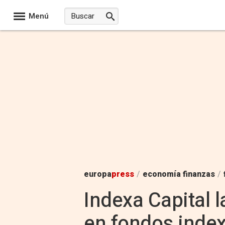
Menú
europa
press
/
economía finanzas
/
Indexa Capital 
en fondos inde