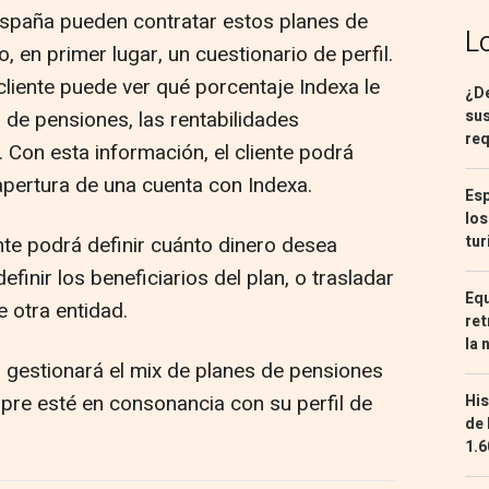
España pueden contratar estos planes de
L
, en primer lugar, un cuestionario de perfil.
cliente puede ver qué porcentaje Indexa le
¿De
 de pensiones, las rentabilidades
sus
req
. Con esta información, el cliente podrá
 apertura de una cuenta con Indexa.
Esp
los
ente podrá definir cuánto dinero desea
tur
efinir los beneficiarios del plan, o trasladar
Equ
 otra entidad.
ret
la 
 gestionará el mix de planes de pensiones
pre esté en consonancia con su perfil de
His
de 
1.6