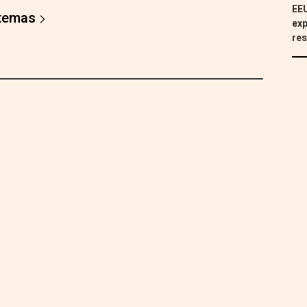
EEU
 temas
exp
res