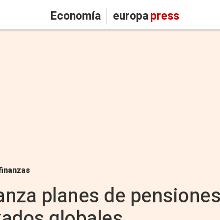
Economía
europa
press
finanzas
lanza planes de pensiones
xados globales