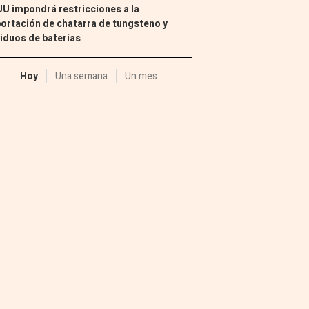
U impondrá restricciones a la
ortación de chatarra de tungsteno y
iduos de baterías
Hoy
Una semana
Un mes