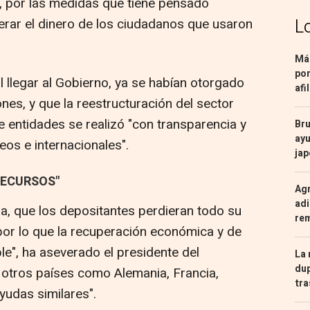
, por las medidas que tiene pensado
L
perar el dinero de los ciudadanos que usaron
Más
por
l llegar al Gobierno, ya se habían otorgado
afi
nes, y que la reestructuración del sector
de entidades se realizó "con transparencia y
Bru
ayu
os e internacionales".
ja
RECURSOS"
Agr
adi
bra, que los depositantes perdieran todo su
re
 por lo que la recuperación económica y de
ble", ha aseverado el presidente del
La 
dup
 otros países como Alemania, Francia,
tra
yudas similares".