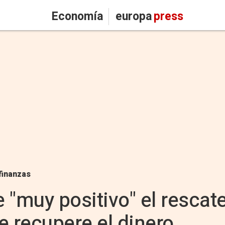
Economía
europa
press
finanzas
e "muy positivo" el rescat
e recupere el dinero