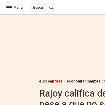
Menú
europa
press
/
economía finanzas
/
Rajoy califica d
pese a que no s