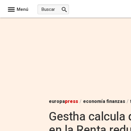
Menú
europa
press
/
economía finanzas
/
Gestha calcula 
en la Renta red