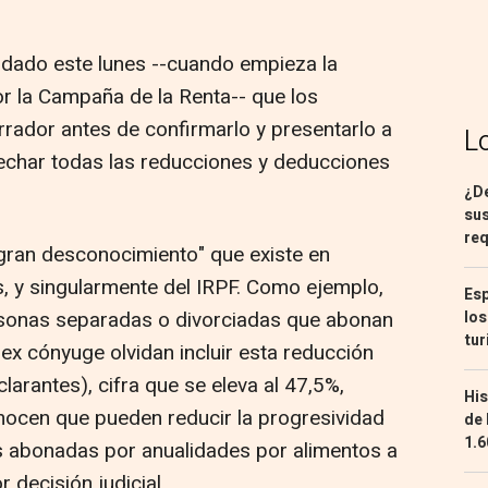
endado este lunes --cuando empieza la
or la Campaña de la Renta-- que los
rrador antes de confirmarlo y presentarlo a
L
vechar todas las reducciones y deducciones
¿De
sus
req
gran desconocimiento" que existe en
, y singularmente del IRPF. Como ejemplo,
Esp
ersonas separadas o divorciadas que abonan
los
tur
x cónyuge olvidan incluir esta reducción
larantes), cifra que se eleva al 47,5%,
His
ocen que pueden reducir la progresividad
de 
1.6
s abonadas por anualidades por alimentos a
r decisión judicial.