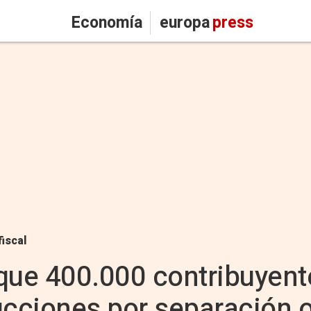
Economía
europa
press
fiscal
que 400.000 contribuyent
ucciones por separación o