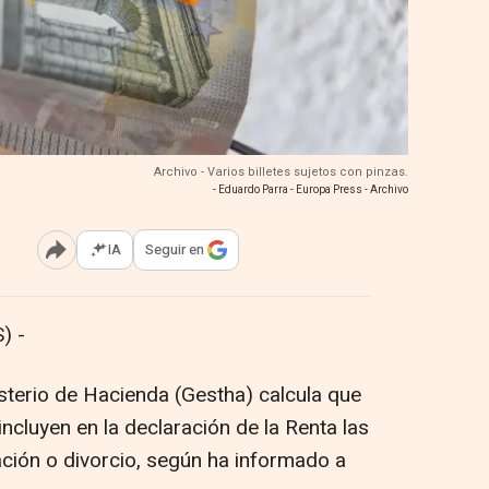
Archivo - Varios billetes sujetos con pinzas.
- Eduardo Parra - Europa Press - Archivo
IA
Seguir en
Abrir opciones para compartir
) -
isterio de Hacienda (Gestha) calcula que
ncluyen en la declaración de la Renta las
ción o divorcio, según ha informado a