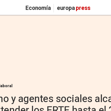
Economía
europa
press
laboral
o y agentes sociales alc
tender los ERTE hasta el 