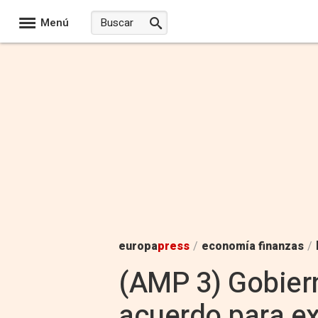
Menú
europa
press
/
economía finanzas
/
(AMP 3) Gobiern
acuerdo para ex