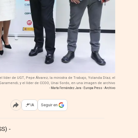
el líder de UGT, Pepe Álvarez; la ministra de Trabajo, Yolanda Díaz; el
Garamendi; y el líder de CCOO, Unai Sordo, en una imagen de archivo
- Marta Fernández Jara - Europa Press - Archivo
IA
Seguir en
Abrir opciones para compartir
S) -