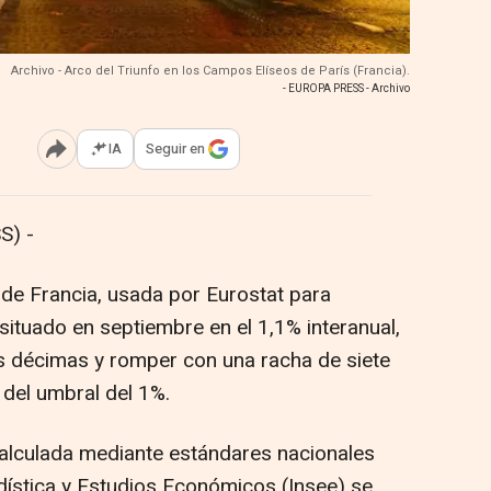
Archivo - Arco del Triunfo en los Campos Elíseos de París (Francia).
- EUROPA PRESS - Archivo
IA
Seguir en
Abrir opciones para compartir
S) -
 de Francia, usada por Eurostat para
 situado en septiembre en el 1,1% interanual,
s décimas y romper con una racha de siete
del umbral del 1%.
 calculada mediante estándares nacionales
adística y Estudios Económicos (Insee) se