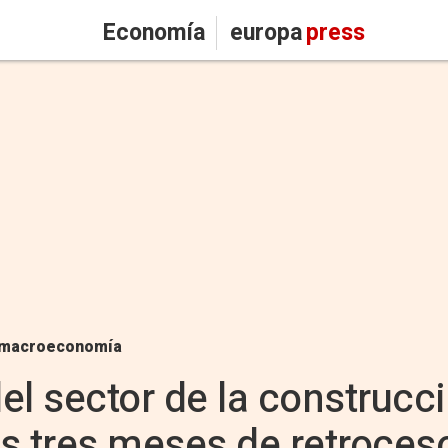
Economía
europa
press
macroeconomía
el sector de la construcc
ras tres meses de retroces