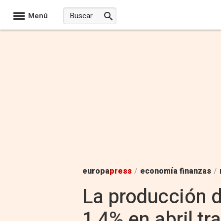
Menú
europa
press
/
economía finanzas
/
La producción d
1,4% en abril t