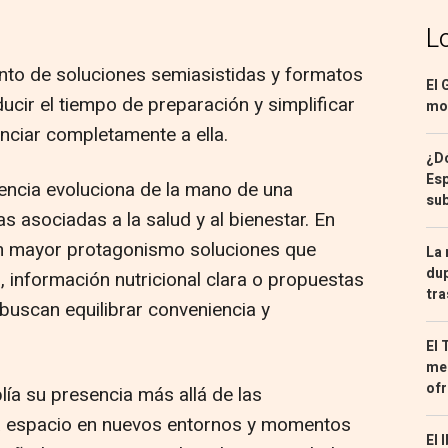
L
nto de soluciones semiasistidas y formatos
El 
ducir el tiempo de preparación y simplificar
mon
unciar completamente a ella.
¿Dó
Esp
iencia evoluciona de la mano de una
sub
 asociadas a la salud y al bienestar. En
en mayor protagonismo soluciones que
La 
dup
, información nutricional clara o propuestas
tra
uscan equilibrar conveniencia y
El 
med
ofr
ía su presencia más allá de las
na espacio en nuevos entornos y momentos
El 