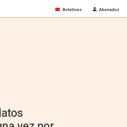
Boletines
Abonados
latos
na vez por