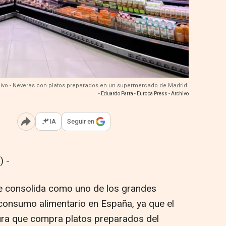
ivo - Neveras con platos preparados en un supermercado de Madrid.
- Eduardo Parra - Europa Press - Archivo
IA
Seguir en
Abrir opciones para compartir
 -
se consolida como uno de los grandes
consumo alimentario en España, ya que el
ra que compra platos preparados del