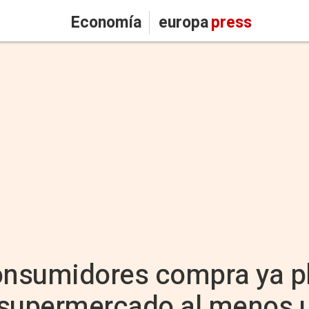
Economía
europa
press
consumidores compra ya p
 supermercado al menos u