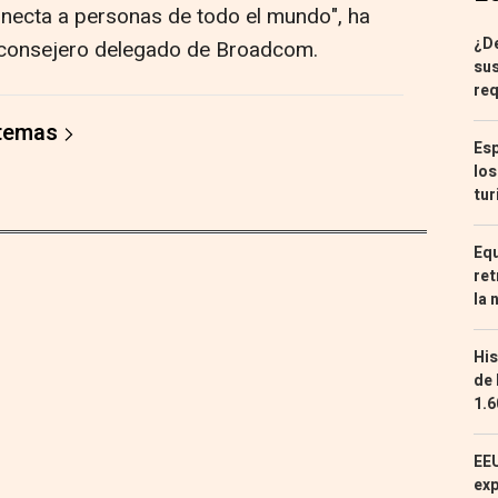
onecta a personas de todo el mundo", ha
¿De
 consejero delegado de Broadcom.
sus
req
 temas
Esp
los
tur
Equ
ret
la 
His
de 
1.6
EEU
exp