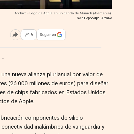
Archivo - Logo de Apple en un tienda de Múnich (Alemania).
- Sven Hoppe/dpa - Archivo
IA
Seguir en
Abrir opciones para compartir
 -
na nueva alianza plurianual por valor de
es (26.000 millones de euros) para diseñar
nes de chips fabricados en Estados Unidos
tos de Apple.
abricación componentes de silicio
 conectividad inalámbrica de vanguardia y