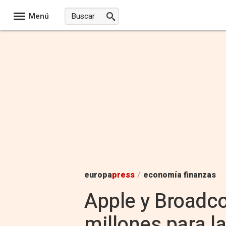
Menú
europa
press
/
economía finanzas
Apple y Broadc
millones para l