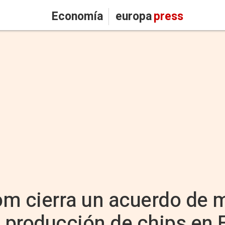
Economía
europa
press
om cierra un acuerdo de 
a producción de chips en