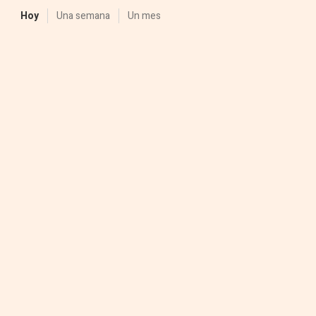
Hoy
Una semana
Un mes