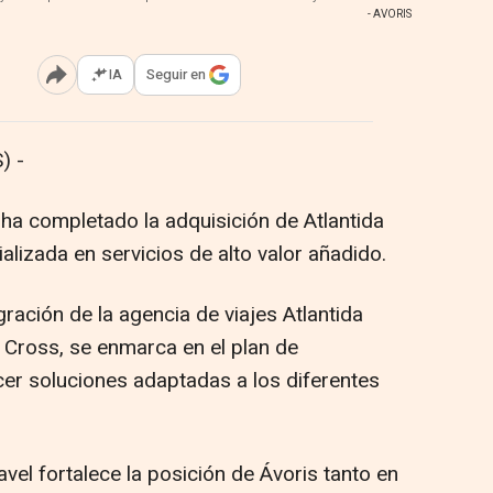
- AVORIS
IA
Seguir en
Abrir opciones para compartir
) -
ha completado la adquisición de Atlantida
alizada en servicios de alto valor añadido.
gración de la agencia de viajes Atlantida
 Cross, se enmarca en el plan de
cer soluciones adaptadas a los diferentes
avel fortalece la posición de Ávoris tanto en