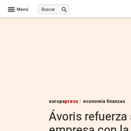
Menú
europa
press
/
economía finanzas
Ávoris refuerza 
empresa con la 