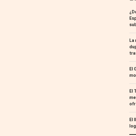
¿Dó
Esp
sub
La 
dup
tra
El 
mon
El 
med
ofr
El 
log