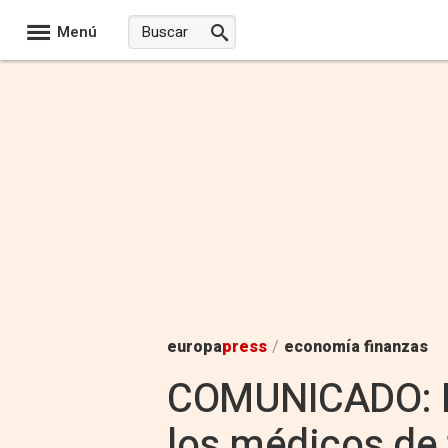
Menú
europa
press
/
economía finanzas
COMUNICADO: En
los médicos de 