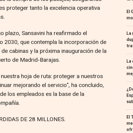
es proteger tanto la excelencia operativa
El 
s.
mon
o plazo, Sansavini ha reafirmado el
La 
dup
o 2030, que contempla la incorporación de
tra
 de cabinas y la próxima inauguración de la
uerto de Madrid-Barajas.
La 
cin
mej
uestra hoja de ruta: proteger a nuestros
inuar mejorando el servicio", ha concluido,
¿Dó
e los empleados es la base de la
Esp
sub
ompañía.
El 
DIDAS DE 28 MILLONES.
med
ofr