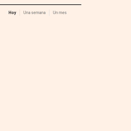
Hoy
Una semana
Un mes