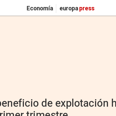
Economía
europa
press
beneficio de explotación 
rimer trimestre