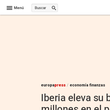
Menú
europa
press
/
economía finanzas
Iberia eleva su 
millones en el p