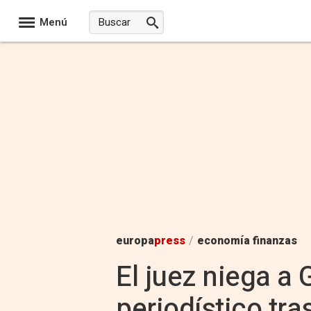
Menú
europa
press
/
economía finanzas
El juez niega a 
periodístico tra