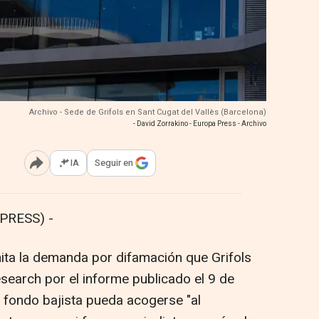
Archivo - Sede de Grifols en Sant Cugat del Vallès (Barcelona)
- David Zorrakino - Europa Press - Archivo
IA
Seguir en
Abrir opciones para compartir
PRESS) -
ita la demanda por difamación que Grifols
search por el informe publicado el 9 de
 fondo bajista pueda acogerse "al