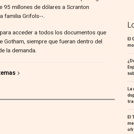
de 95 millones de dólares a Scranton
a familia Grifols--.
L
so para acceder a todos los documentos que
El 
de Gotham, siempre que fueran dentro del
mon
 de la demanda.
¿Dó
Esp
 temas
sub
La 
dup
tra
El 
med
ofr