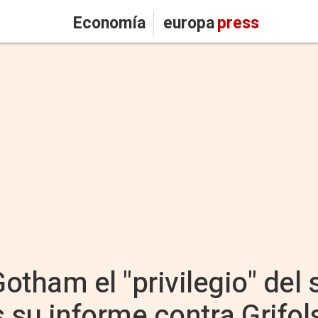
Economía
europa
press
Gotham el "privilegio" del 
s su informe contra Grifol