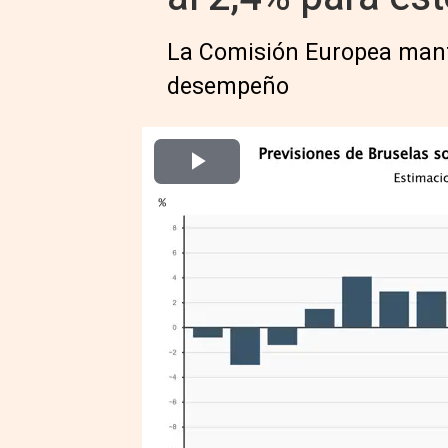
La Comisión Europea mant
desempeño
Europa Press Economía Finanzas
Actualizado: jueves, 21 mayo 2026 16:05
BRUSELAS, 21 (EUROPA PRESS
La Comisión Europea ha mejorad
de la economía española para 20
energético provocado por el con
que el PIB crecerá un 2,4% este 
pasado otoño, lo que permitirá 