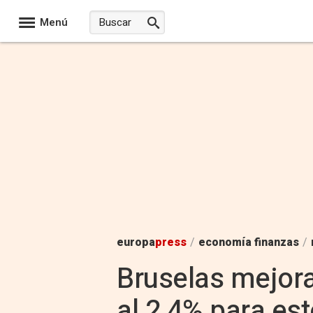
Menú
europa
press
/
economía finanzas
/
Bruselas mejora
al 2,4% para est