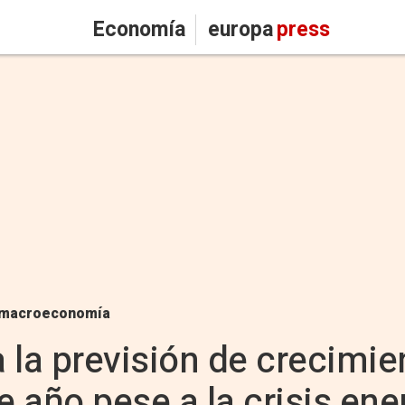
Economía
europa
press
macroeconomía
 la previsión de crecimi
e año pese a la crisis ene