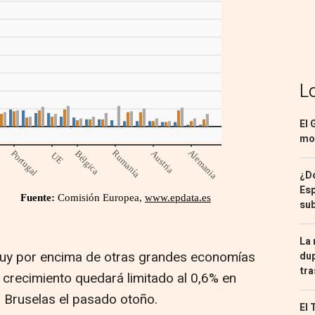
L
El 
mon
¿Dó
Esp
sub
La 
 muy por encima de otras grandes economías
dup
tra
crecimiento quedará limitado al 0,6% en
r Bruselas el pasado otoño.
El 