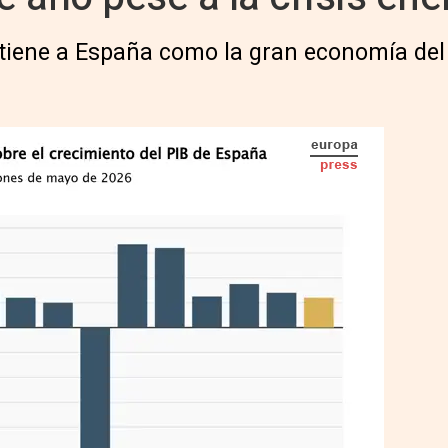
iene a España como la gran economía del
Previsiones de Bruselas sobre la economía española - EPDATA
IA
Seguir en
Abrir opciones para compartir
)
o ligeramente la previsión de crecimiento
26, pese al impacto del nuevo 'shock'
flicto en Oriente Próximo, y estima ahora
año, una décima más de lo previsto el
a España seguir siendo la gran economía