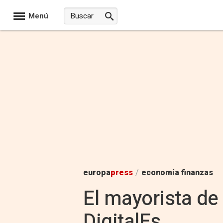
Menú
europa
press
/
economía finanzas
El mayorista de
DigitalEs