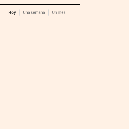
Hoy
Una semana
Un mes