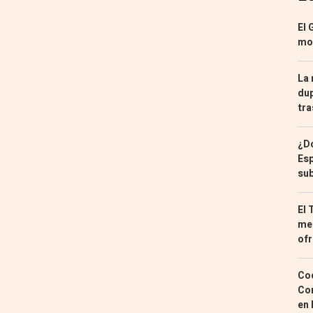
El 
mon
La 
dup
tra
¿Dó
Esp
sub
El 
med
ofr
Coc
Con
en 