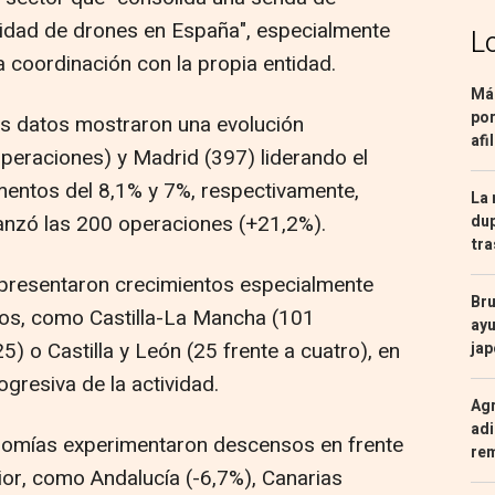
vidad de drones en España", especialmente
L
 coordinación con la propia entidad.
Más
por
s datos mostraron una evolución
afi
peraciones) y Madrid (397) liderando el
mentos del 8,1% y 7%, respectivamente,
La 
anzó las 200 operaciones (+21,2%).
dup
tra
 presentaron crecimientos especialmente
Bru
ivos, como Castilla-La Mancha (101
ayu
5) o Castilla y León (25 frente a cuatro), en
ja
gresiva de la actividad.
Agr
adi
onomías experimentaron descensos en frente
re
rior, como Andalucía (-6,7%), Canarias