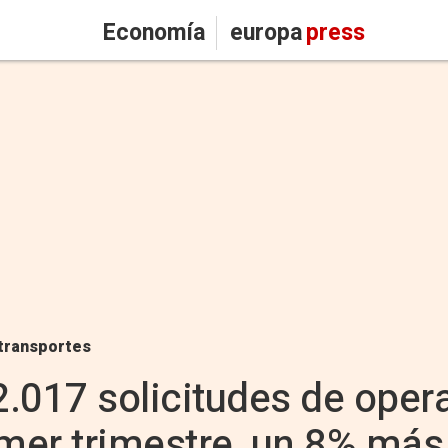
Economía
europa
press
transportes
 2.017 solicitudes de ope
imer trimestre, un 8% más