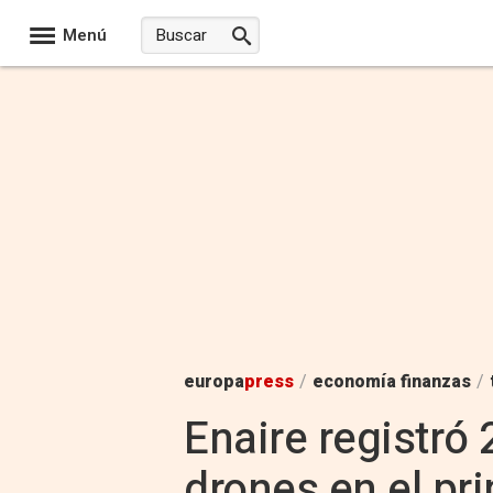
Menú
europa
press
/
economía finanzas
/
Enaire registró
drones en el pr