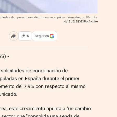
olicitudes de operaciones de drones en el primer trimestre, un 8% más.
- MIGUEL SILVEIRA - Archivo
IA
Seguir en
Abrir opciones para compartir
S) -
7 solicitudes de coordinación de
puladas en España durante el primer
remento del 7,9% con respecto al mismo
unicado.
rea, este crecimiento apunta a "un cambio
l sector que "consolida una senda de