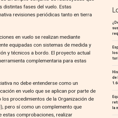
 distintas fases del vuelo. Estas
L
ativa revisiones periódicas tanto en tierra
¿De
sus
req
iones en vuelo se realizan mediante
ente equipadas con sistemas de medida y
Esp
ión y técnicos a bordo. El proyecto actual
los
tur
herramienta complementaria para estas
His
de 
ciativa no debe entenderse como un
1.6
ficación en vuelo que se aplican por parte de
Equ
o los procedimientos de la Organización de
ret
ACI), pero sí como un complemento que
la 
de estas comprobaciones, realizar