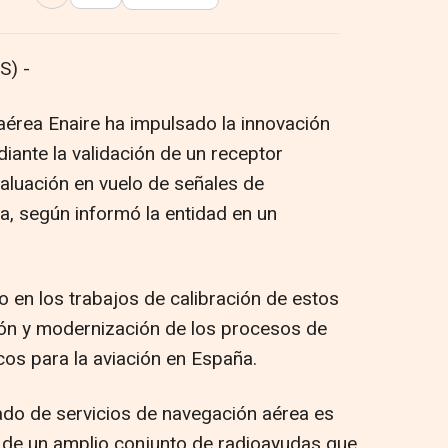
Abrir opciones para compartir
S) -
aérea Enaire ha impulsado la innovación
iante la validación de un receptor
aluación en vuelo de señales de
, según informó la entidad en un
o en los trabajos de calibración de estos
ión y modernización de los procesos de
cos para la aviación en España.
ado de servicios de navegación aérea es
 de un amplio conjunto de radioayudas que