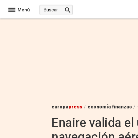
Menú
europa
press
/
economía finanzas
/
Enaire valida e
navegación aér