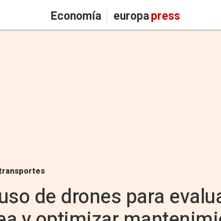
Economía
europa
press
transportes
l uso de drones para evalu
ea y optimizar mantenimi