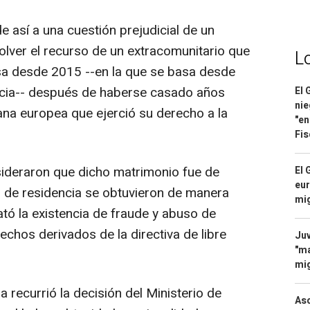
e así a una cuestión prejudicial de un
solver el recurso de un extracomunitario que
L
sa desde 2015 --en la que se basa desde
cia-- después de haberse casado años
El 
nie
ana europea que ejerció su derecho a la
"en
Fis
sideraron que dicho matrimonio fue de
El 
eur
 de residencia se obtuvieron de manera
mi
ató la existencia de fraude y abuso de
chos derivados de la directiva de libre
Juv
"ma
mig
 recurrió la decisión del Ministerio de
Asc