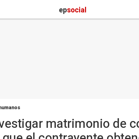
ep
social
 humanos
nvestigar matrimonio de 
 que el contrayente obte