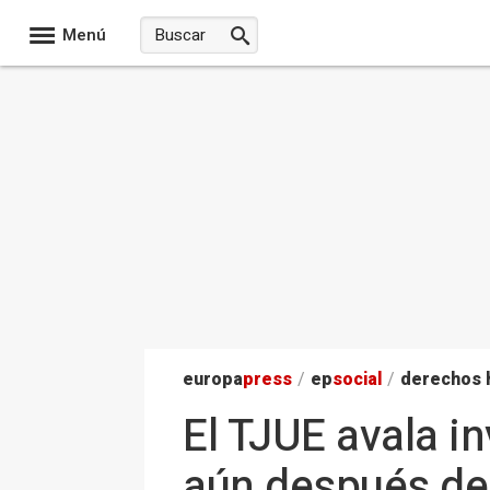
Menú
europa
press
/
ep
social
/
derechos
El TJUE avala i
aún después de