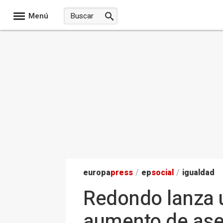
Menú
europa
press
/
ep
social
/
igualdad
Redondo lanza u
aumento de ase