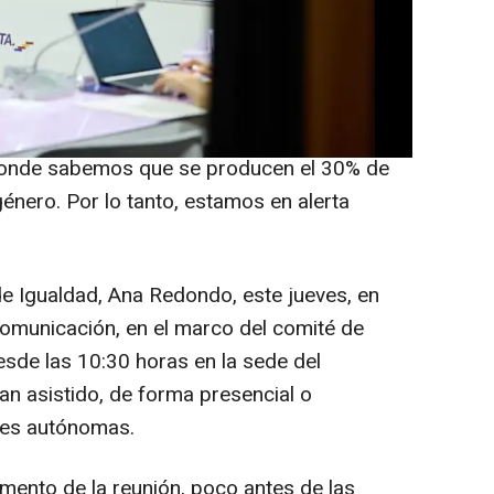
os de asesinatos por violencia de género
ento a los entornos de las víctimas para
a de maltrato.
en general, se aproximan los meses más
, donde sabemos que se producen el 30% de
género. Por lo tanto, estamos en alerta
 de Igualdad, Ana Redondo, este jueves, en
omunicación, en el marco del comité de
esde las 10:30 horas en la sede del
han asistido, de forma presencial o
des autónomas.
omento de la reunión, poco antes de las