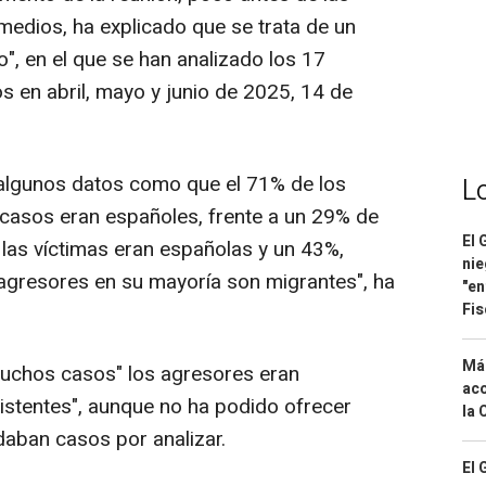
medios, ha explicado que se trata de un
", en el que se han analizado los 17
s en abril, mayo y junio de 2025, 14 de
algunos datos como que el 71% de los
L
casos eran españoles, frente a un 29% de
El 
 las víctimas eran españolas y un 43%,
nie
 agresores en su mayoría son migrantes", ha
"en
Fis
Má
uchos casos" los agresores eran
aco
esistentes", aunque no ha podido ofrecer
la 
aban casos por analizar.
El 