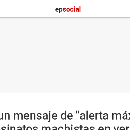
ep
social
n mensaje de "alerta máx
sinatos machistas en ver