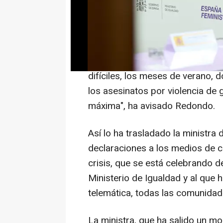
se concentran el 30% de los cas
en España y ha hecho un llamami
que denuncien ante una sospech
"Quiero alertar a la población 
difíciles, los meses de verano
los asesinatos por violencia de 
máxima", ha avisado Redondo.
Así lo ha trasladado la ministra
declaraciones a los medios de c
crisis, que se está celebrando d
Ministerio de Igualdad y al que 
telemática, todas las comunida
La ministra, que ha salido un m