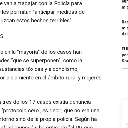
eur
 van a trabajar con la Policía para
mi
 les permitan "anticipar medidas de
uzcan estos hechos terribles".
Reg
mig
del
ES
El 
e en la "mayoría" de los casos han
per
dades "que se superponen", como la
Soc
ustancias tóxicas y alcoholismo,
r aislamiento en el ámbito rural y mujeres
 tres de los 17 casos existía denuncia
 'protocolo cero', es decir, que no era una
ntorno sino de la propia policía. Según ha
nfradenuncia" y ha criticado "al PP que