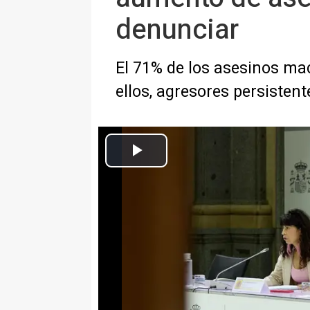
denunciar
El 71% de los asesinos ma
ellos, agresores persistent
La ministra de Igualdad, Ana Redondo (i), preside el Comité de Cris
Europa Press Sociedad
Actualizado: jueves, 10 julio 2025 16:02
MADRID, 10 (EUROPA PRESS)
La ministra de Igualdad, Ana Re
máxima" ante los meses de veran