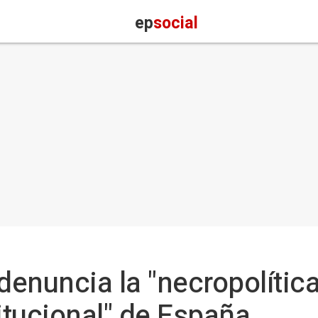
ep
social
enuncia la "necropolítica
titucional" de España