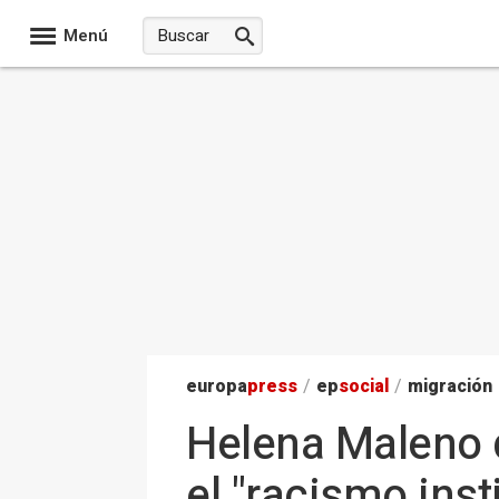
Menú
europa
press
/
ep
social
/
migración
Helena Maleno d
el "racismo ins