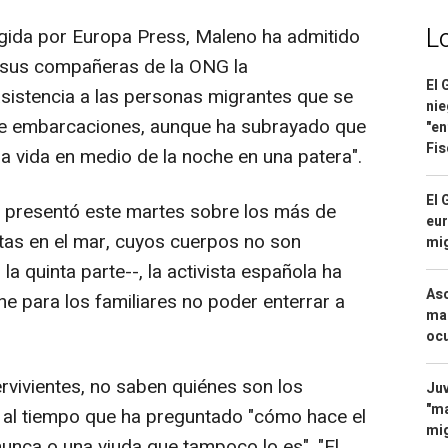
L
ida por Europa Press, Maleno ha admitido
y sus compañeras de la ONG la
El 
 asistencia a las personas migrantes que se
nie
de embarcaciones, aunque ha subrayado que
"en
Fis
la vida en medio de la noche en una patera".
El 
 presentó este martes sobre los más de
eur
as en el mar, cuyos cuerpos no son
mi
a quinta parte--, la activista española ha
Asc
e para los familiares no poder enterrar a
mac
ocu
vivientes, no saben quiénes son los
Juv
"ma
 al tiempo que ha preguntado "cómo hace el
mig
nunca o una viuda que tampoco lo es". "El