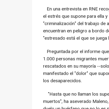
En una entrevista en RNE recog
el estrés que supone para ella 
"criminalización" del trabajo de
encuentran en peligro a bordo 
"estresado está el que se juega 
Preguntada por el informe que
1.000 personas migrantes muert
rescatados en su mayoría --solo l
manifestado el "dolor" que supon
los desaparecidos.
"Hasta que no llaman los super
muertos", ha aseverado Maleno,
duelo un huérfano que no lo es 