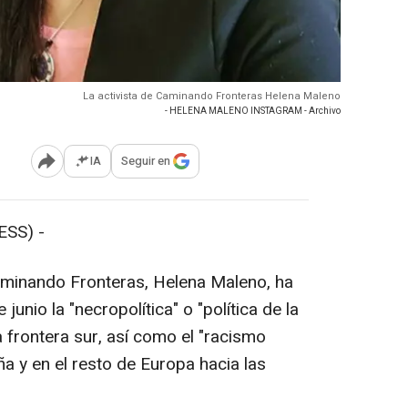
La activista de Caminando Fronteras Helena Maleno
- HELENA MALENO INSTAGRAM - Archivo
IA
Seguir en
Abrir opciones para compartir
SS) -
inando Fronteras, Helena Maleno, ha
unio la "necropolítica" o "política de la
 frontera sur, así como el "racismo
ña y en el resto de Europa hacia las