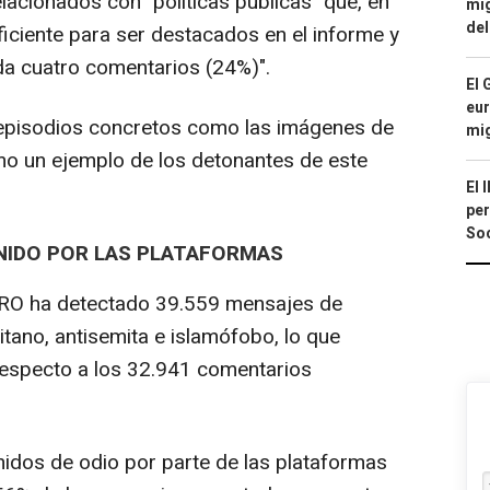
elacionados con "políticas públicas" que, en
mig
del
ficiente para ser destacados en el informe y
da cuatro comentarios (24%)".
El 
eur
 episodios concretos como las imágenes de
mi
mo un ejemplo de los detonantes de este
El 
per
Soc
NIDO POR LAS PLATAFORMAS
FARO ha detectado 39.559 mensajes de
itano, antisemita e islamófobo, lo que
especto a los 32.941 comentarios
nidos de odio por parte de las plataformas