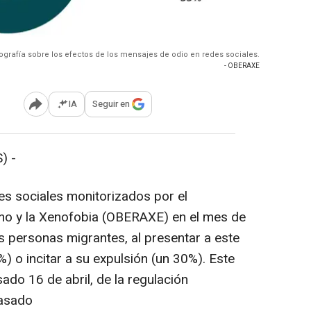
fografía sobre los efectos de los mensajes de odio en redes sociales.
- OBERAXE
IA
Seguir en
Abrir opciones para compartir
) -
es sociales monitorizados por el
mo y la Xenofobia (OBERAXE) en el mes de
s personas migrantes, al presentar a este
 o incitar a su expulsión (un 30%). Este
sado 16 de abril, de la regulación
pasado