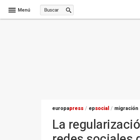
Menú
europa
press
/
ep
social
/
migración
La regularizaci
redes sociales 