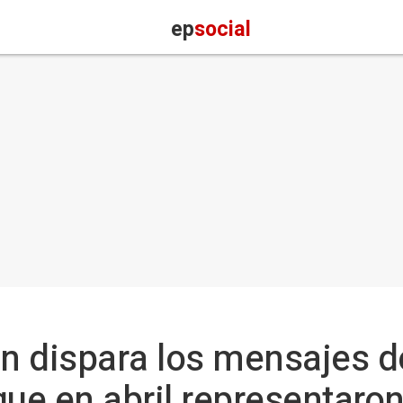
ep
social
ón dispara los mensajes d
que en abril representaron