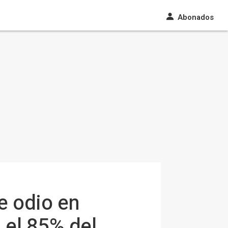
Abonados
e odio en
 el 85% del