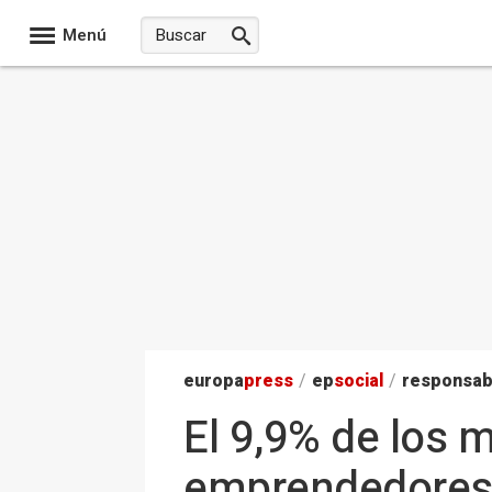
Menú
europa
press
/
ep
social
/
responsab
El 9,9% de los 
emprendedores,