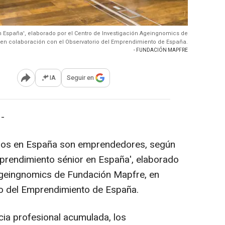
n España', elaborado por el Centro de Investigación Ageingnomics de
en colaboración con el Observatorio del Emprendimiento de España.
- FUNDACIÓN MAPFRE
IA
Seguir en
Abrir opciones para compartir
-
años en España son emprendedores, según
prendimiento sénior en España', elaborado
 Ageingnomics de Fundación Mapfre, en
io del Emprendimiento de España.
ncia profesional acumulada, los