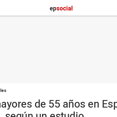
ep
social
les
mayores de 55 años en Es
 según un estudio