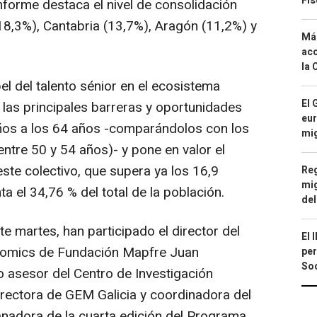
Fis
informe destaca el nivel de consolidación
18,3%), Cantabria (13,7%), Aragón (11,2%) y
Má
aco
la 
el del talento sénior en el ecosistema
El 
 las principales barreras y oportunidades
eur
os a los 64 años -comparándolos con los
mi
ntre 50 y 54 años)- y pone en valor el
ste colectivo, que supera ya los 16,9
Reg
mig
a el 34,76 % del total de la población.
del
te martes, han participado el director del
El 
gnomics de Fundación Mapfre Juan
per
Soc
o asesor del Centro de Investigación
irectora de GEM Galicia y coordinadora del
anadora de la cuarta edición del Programa