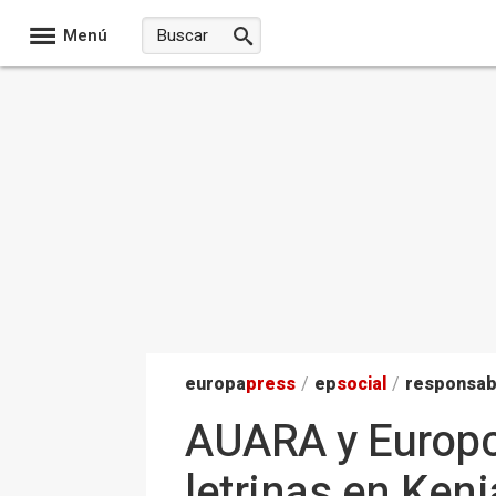
Menú
europa
press
/
ep
social
/
responsab
AUARA y Europca
letrinas en Ken