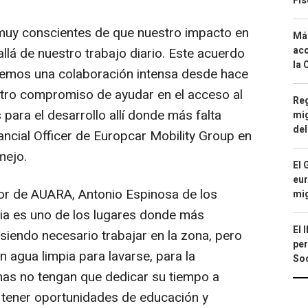
Fis
uy conscientes de que nuestro impacto en
Má
aco
llá de nuestro trabajo diario. Este acuerdo
la 
emos una colaboración intensa desde hace
stro compromiso de ayudar en el acceso al
Reg
 para el desarrollo allí donde más falta
mig
del
nancial Officer de Europcar Mobility Group en
mejo.
El 
eur
dor de AUARA, Antonio Espinosa de los
mi
ia es uno de los lugares donde más
El 
siendo necesario trabajar en la zona, pero
per
 agua limpia para lavarse, para la
Soc
onas no tengan que dedicar su tiempo a
, tener oportunidades de educación y