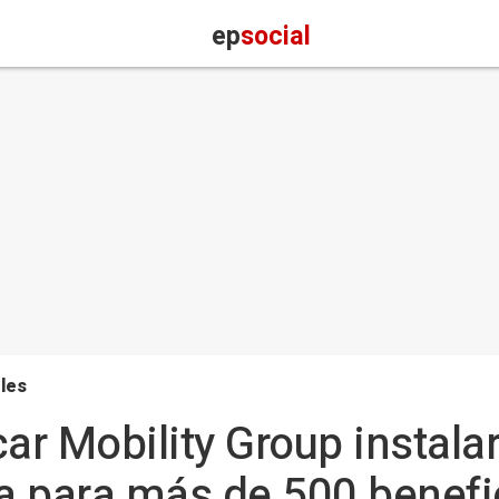
ep
social
les
r Mobility Group instala
ia para más de 500 benefi