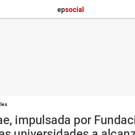
ep
social
les
e, impulsada por Fundaci
as universidades a alcan