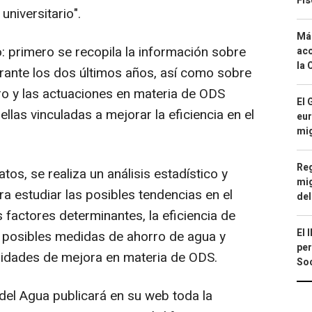
Fis
universitario".
Má
o: primero se recopila la información sobre
aco
la 
rante los dos últimos años, así como sobre
tro y las actuaciones en materia de ODS
El 
llas vinculadas a mejorar la eficiencia en el
eur
mi
Reg
os, se realiza un análisis estadístico y
mig
 estudiar las posibles tendencias en el
del
factores determinantes, la eficiencia de
El 
as posibles medidas de ahorro de agua y
per
ilidades de mejora en materia de ODS.
Soc
el Agua publicará en su web toda la