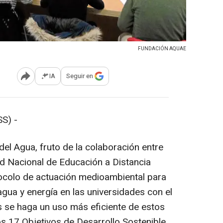
FUNDACIÓN AQUAE
IA
Seguir en
Abrir opciones para compartir
S) -
l Agua, fruto de la colaboración entre
d Nacional de Educación a Distancia
ocolo de actuación medioambiental para
gua y energía en las universidades con el
s se haga un uso más eficiente de estos
os 17 Objetivos de Desarrollo Sostenible