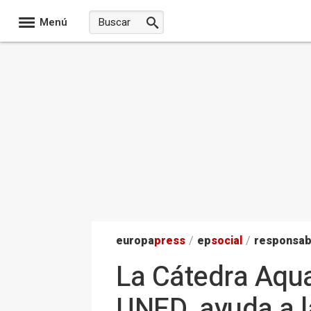
Menú
europa
press
/
ep
social
/
responsab
La Cátedra Aqua
UNED, ayuda a l