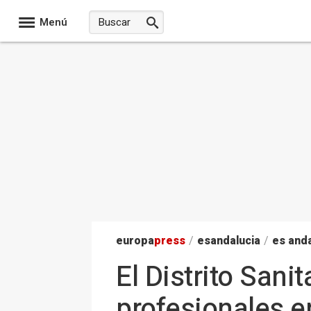
Menú
europa
press
/
esandalucia
/
es anda
El Distrito Sani
profesionales e