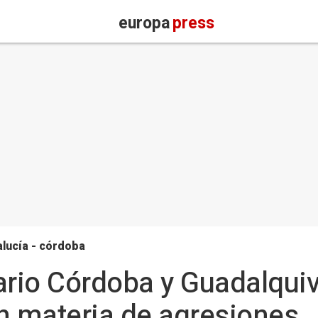
europa
press
lucía - córdoba
tario Córdoba y Guadalqui
n materia de agresiones