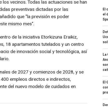
de los vecinos. Todas las actuaciones se han
didas preventivas dictadas por las
El 
el 
añadido que "la previsión es poder
Spa
 este mismo mes".
Det
ntro de la iniciativa Etorkizuna Eraikiz,
Ucr
so
es, 18 apartamentos tutelados y un centro
acio de innovación social y tecnológica, así
La 
ario.
And
sor
cat
finales de 2027 y comienzos de 2028, y se
400 empleos directos e indirectos,
El 
nte del nuevo modelo de cuidados en
con
pro
Des