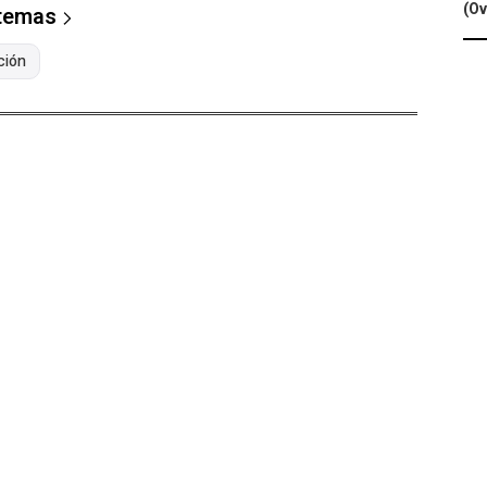
(Ov
 temas
ción