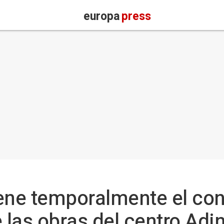
europa
press
ene temporalmente el con
 las obras del centro Adin