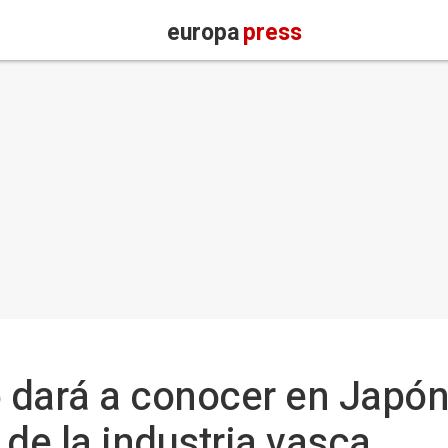
europa
press
dará a conocer en Japón 
 de la industria vasca