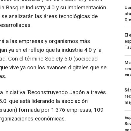
tegia Basque Industry 4.0 y su implementación
Ucr
ata
, se analizarán las áreas tecnológicas de
Ole
esarrolladas.
El 
erá a las empresas y organismos más
esp
Ta
 ya en el reflejo que la industria 4.0 y la
dad. Con el término Society 5.0 (sociedad
Mar
ue vive ya con los avances digitales que se
res
en 
as.
Sán
a iniciativa 'Reconstruyendo Japón a través
rec
5.0' que está liderando la asociación
mej
eration) formada por 1.376 empresas, 109
organizaciones económicas.
Esp
Sev
con