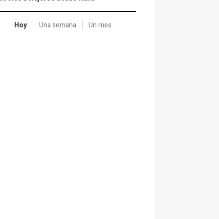
Hoy
Una semana
Un mes