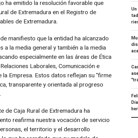
 ha emitido la resolución favorable que
Un 
Rural de Extremadura en el Registro de
tad
ables de Extremadura.
ri
de manifiesto que la entidad ha alcanzado
Mue
dis
 a la media general y también a la media
aca
acando especialmente en las áreas de Ética
Relaciones Laborales, Comunicación e
Can
ase
e la Empresa. Estos datos reflejan su "firme
"tr
a, transparente y orientada al progreso
.
Fel
Día
he
te de Caja Rural de Extremadura ha
nto reafirma nuestra vocación de servicio
sonas, el territorio y el desarrollo