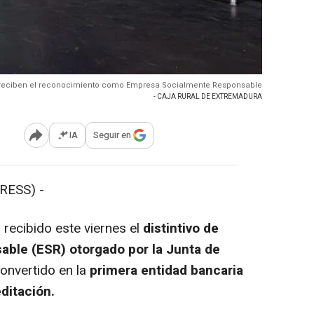
 reciben el reconocimiento como Empresa Socialmente Responsable
- CAJA RURAL DE EXTREMADURA
IA
Seguir en
Abrir opciones para compartir
RESS) -
 recibido este viernes el
distintivo de
ble (ESR) otorgado por la Junta de
convertido en la
primera entidad bancaria
editación.