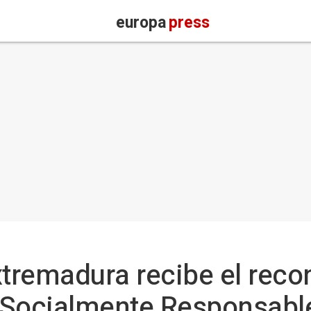
europa
press
xtremadura recibe el rec
Socialmente Responsabl