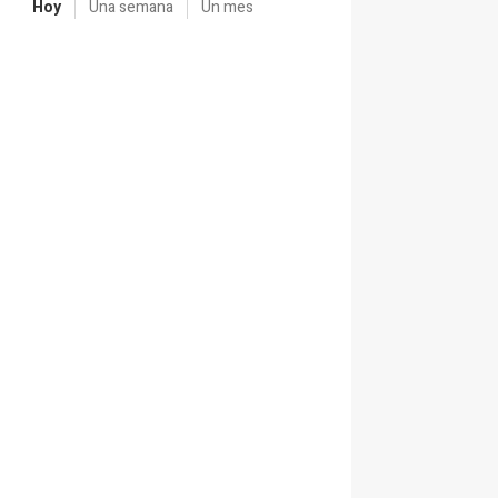
Hoy
Una semana
Un mes