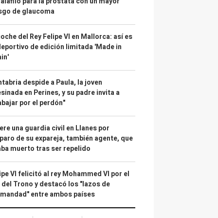
alafilo para la próstata con un mayor
esgo de glaucoma
coche del Rey Felipe VI en Mallorca: así es
deportivo de edición limitada 'Made in
in'
tabria despide a Paula, la joven
sinada en Perines, y su padre invita a
abajar por el perdón"
re una guardia civil en Llanes por
paro de su expareja, también agente, que
ba muerto tras ser repelido
ipe VI felicitó al rey Mohammed VI por el
 del Trono y destacó los "lazos de
rmandad" entre ambos países