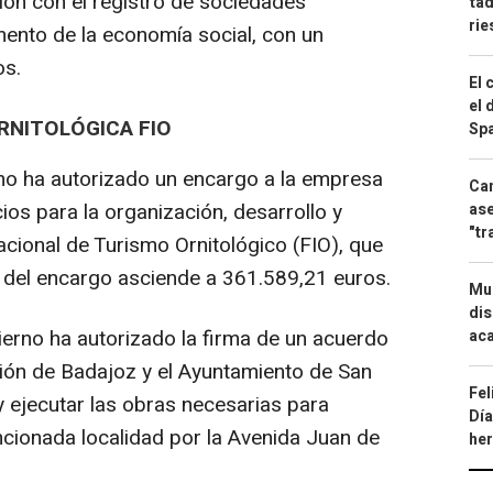
ción con el registro de sociedades
tad
ri
mento de la economía social, con un
os.
El 
el 
RNITOLÓGICA FIO
Spa
o ha autorizado un encargo a la empresa
Can
os para la organización, desarrollo y
ase
"tr
nacional de Turismo Ornitológico (FIO), que
e del encargo asciende a 361.589,21 euros.
Mue
dis
erno ha autorizado la firma de un acuerdo
aca
ción de Badajoz y el Ayuntamiento de San
Fel
y ejecutar las obras necesarias para
Día
ncionada localidad por la Avenida Juan de
he