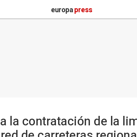
europa
press
a la contratación de la l
red de carreteras region