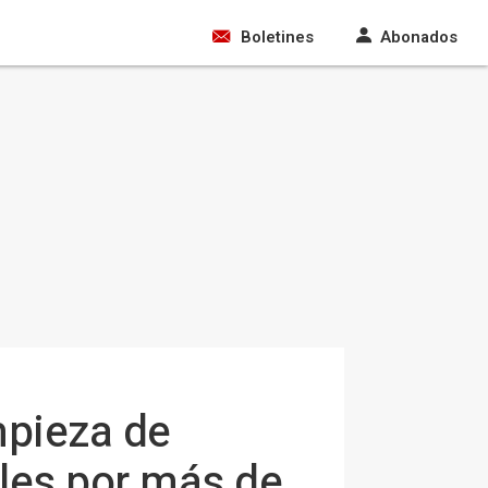
Boletines
Abonados
impieza de
ales por más de