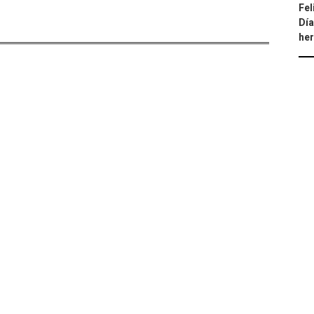
Fel
Día
he