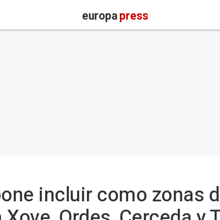
europa
press
pone incluir como zonas d
a Xove, Ordes, Cerceda y 