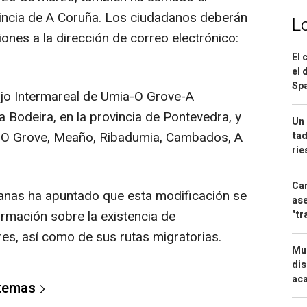
vincia de A Coruña. Los ciudadanos deberán
L
ones a la dirección de correo electrónico:
El 
el 
Spa
o Intermareal de Umia-O Grove-A
Bodeira, en la provincia de Pontevedra, y
Un 
, O Grove, Meaño, Ribadumia, Cambados, A
tad
ri
Can
lanas ha apuntado que esta modificación se
ase
rmación sobre la existencia de
"tr
res, así como de sus rutas migratorias.
Mue
dis
aca
 temas