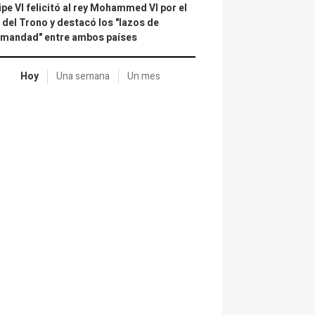
ipe VI felicitó al rey Mohammed VI por el
 del Trono y destacó los "lazos de
rmandad" entre ambos países
Hoy
Una semana
Un mes