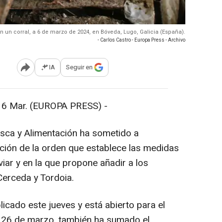
en un corral, a 6 de marzo de 2024, en Bóveda, Lugo, Galicia (España).
- Carlos Castro - Europa Press - Archivo
IA
Seguir en
Abrir opciones para compartir
Mar. (EUROPA PRESS) -
esca y Alimentación ha sometido a
ación de la orden que establece las medidas
viar y en la que propone añadir a los
Cerceda y Tordoia.
cado este jueves y está abierto para el
l 26 de marzo, también ha sumado el