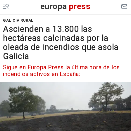
europa
press
GALICIA RURAL
Ascienden a 13.800 las
hectáreas calcinadas por la
oleada de incendios que asola
Galicia
Sigue en Europa Press la última hora de los
incendios activos en España: