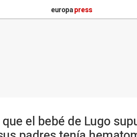
europa
press
e que el bebé de Lugo su
 sus padres tenía hemato