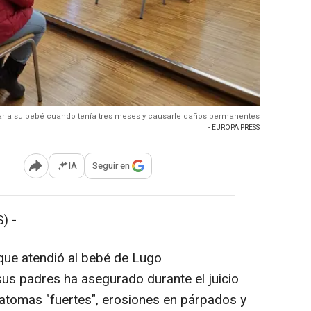
ar a su bebé cuando tenía tres meses y causarle daños permanentes
- EUROPA PRESS
IA
Seguir en
Abrir opciones para compartir
) -
ue atendió al bebé de Lugo
us padres ha asegurado durante el juicio
tomas "fuertes", erosiones en párpados y