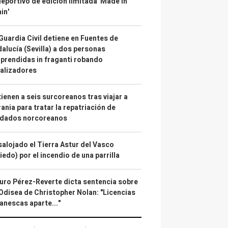
deportivo de edición limitada 'Made in
in'
Guardia Civil detiene en Fuentes de
alucía (Sevilla) a dos personas
prendidas in fraganti robando
alizadores
ienen a seis surcoreanos tras viajar a
ania para tratar la repatriación de
ldados norcoreanos
alojado el Tierra Astur del Vasco
iedo) por el incendio de una parrilla
uro Pérez-Reverte dicta sentencia sobre
Odisea de Christopher Nolan: "Licencias
anescas aparte..."