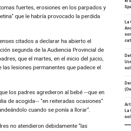
el 
omas fuertes, erosiones en los parpados y
Spa
etina" que le habría provocado la perdida
La 
And
sor
enses citados a declarar ha abierto el
cat
cción segunda de la Audiencia Provincial de
Det
dres, que el martes, en el inicio del juicio,
Ucr
e las lesiones permanentes que padece el
so
Des
(Ov
que los padres agredieron al bebé --que en
ilia de acogida-- "en reiteradas ocasiones"
Art
ndeándolo cuando se ponía a llorar".
La 
nol
es no atendieron debidamente "las