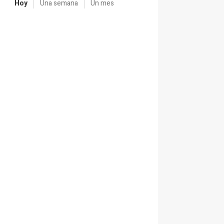
Hoy
Una semana
Un mes