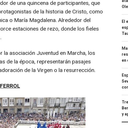
ata
dor de una quincena de participantes, que
Ole
protagonistas de la historia de Cristo, como
ónica o María Magdalena. Alrededor del
El 
esp
torce estaciones de rezo, donde los fieles
Ta
.
Mar
r la asociación Juventud en Marcha, los
res
en 
pas de la época, representarán pasajes
 adoración de la Virgen o la resurrección.
Esp
Sev
 FERROL
con
Tre
Ber
y 