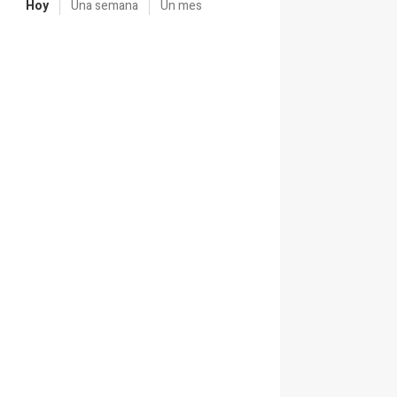
Hoy
Una semana
Un mes