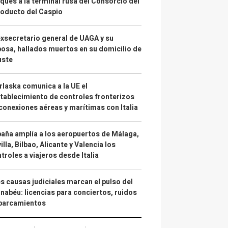
ques a la terminal rusa del Consorcio del
oducto del Caspio
exsecretario general de UAGA y su
osa, hallados muertos en su domicilio de
uste
laska comunica a la UE el
tablecimiento de controles fronterizos
conexiones aéreas y marítimas con Italia
aña amplía a los aeropuertos de Málaga,
illa, Bilbao, Alicante y Valencia los
troles a viajeros desde Italia
s causas judiciales marcan el pulso del
nabéu: licencias para conciertos, ruidos
aparcamientos