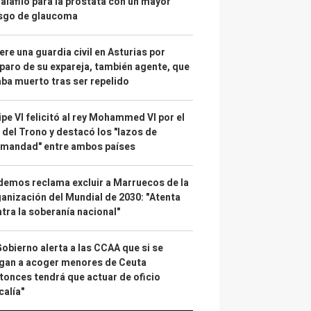
alafilo para la próstata con un mayor
esgo de glaucoma
re una guardia civil en Asturias por
paro de su expareja, también agente, que
ba muerto tras ser repelido
ipe VI felicitó al rey Mohammed VI por el
 del Trono y destacó los "lazos de
rmandad" entre ambos países
emos reclama excluir a Marruecos de la
anización del Mundial de 2030: "Atenta
tra la soberanía nacional"
Gobierno alerta a las CCAA que si se
gan a acoger menores de Ceuta
tonces tendrá que actuar de oficio
calía"