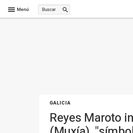
Menú
GALICIA
Reyes Maroto in
(Muxía), "símbo