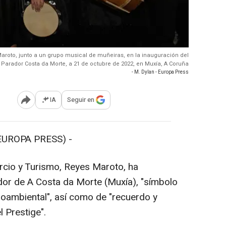
Maroto, junto a un grupo musical de muñeiras, en la inauguración del
Parador Costa da Morte, a 21 de octubre de 2022, en Muxía, A Coruña
- M. Dylan - Europa Press
IA
Seguir en
Abrir opciones para compartir
EUROPA PRESS) -
rcio y Turismo, Reyes Maroto, ha
dor de A Costa da Morte (Muxía), "símbolo
ioambiental", así como de "recuerdo y
l Prestige".