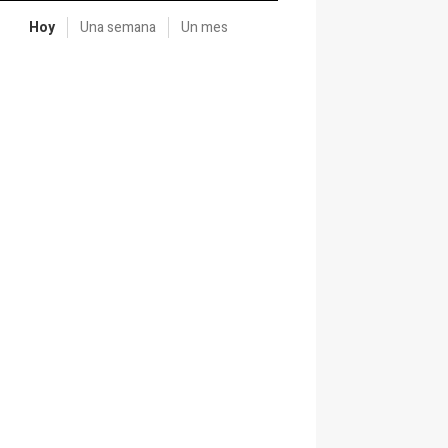
Hoy
Una semana
Un mes