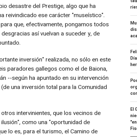
tad
pio desastre del Prestige, algo que ha
ri
ha reivindicado ese carácter "museístico".
Mue
 para que, efectivamente, pongamos todos
dis
 desgracias así vuelvan a suceder y, de
aca
apuntado.
Fel
Día
ante inversión" realizada, no sólo en este
he
seis paradores gallegos como el de Baiona,
rán --según ha apuntado en su intervención
Pod
 (de una inversión total para la Comunidad
org
con
El 
otros intervinientes, que los vecinos de
nie
 ilusión", como una "oportunidad de
"en
Fis
ue lo es, para el turismo, el Camino de