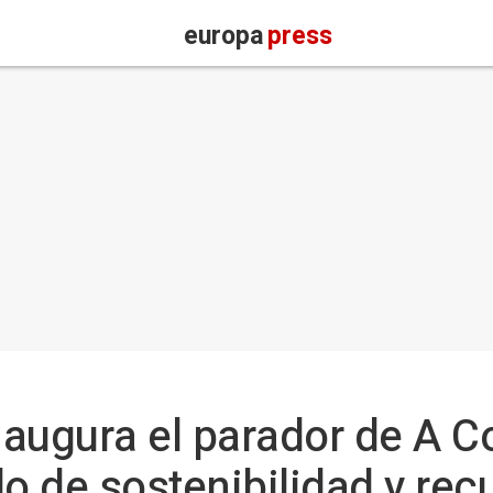
europa
press
augura el parador de A C
lo de sostenibilidad y rec