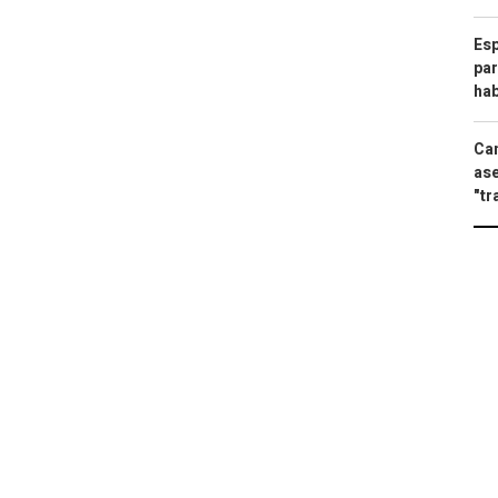
Esp
par
hab
Can
ase
"tr