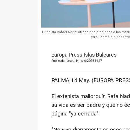
El tenista Rafael Nadal ofrece declaraciones a los me
en su complejo deportiv
Europa Press Islas Baleares
Publicado: jueves, 14 mayo 2026 14:47
PALMA 14 May. (EUROPA PRESS
El extenista mallorquín Rafa Na
su vida es ser padre y que no 
página "ya cerrada".
"No vivo diariamente en esos rec