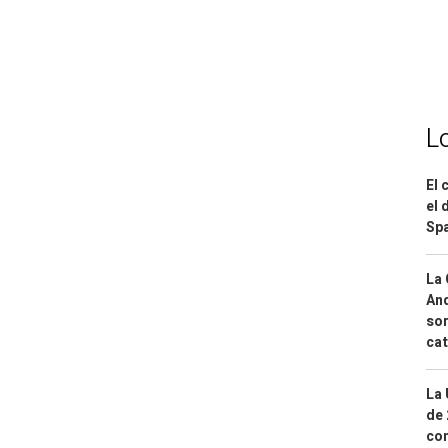
L
El 
el 
Spa
La 
And
sor
cat
La 
de 
com