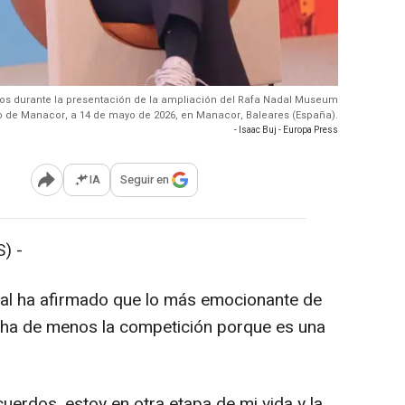
dios durante la presentación de la ampliación del Rafa Nadal Museum
o de Manacor, a 14 de mayo de 2026, en Manacor, Baleares (España).
- Isaac Buj - Europa Press
IA
Seguir en
Abrir opciones para compartir
) -
dal ha afirmado que lo más emocionante de
echa de menos la competición porque es una
uerdos, estoy en otra etapa de mi vida y la