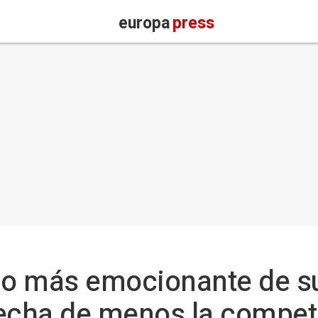
europa
press
lo más emocionante de su
echa de menos la competi