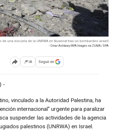
o de una escuela de la UNRWA en Nuseirat tras un bombardeo israelí
- Omar Ashtawy/APA Images via ZUMA / DPA
IA
Seguir en
Abrir opciones para compartir
 -
tino, vinculado a la Autoridad Palestina, ha
nción internacional" urgente para paralizar
usca suspender las actividades de la agencia
ugiados palestinos (UNRWA) en Israel.