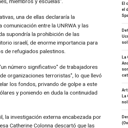
nes, miembros y escuelas".
El 
el 
Spa
ivas, una de ellas declararía la
 la comunicación entre la UNRWA y las
Det
da supondría la prohibición de las
Ucr
itorio israelí, de enorme importancia para
so
s de refugiados palestinos.
La 
And
"un número significativo" de trabajadores
sor
 organizaciones terroristas", lo que llevó
cat
lar los fondos, privando de golpe a este
Art
ólares y poniendo en duda la continuidad
La 
nol
l, la investigación externa encabezada por
Des
(Ov
ncesa Catherine Colonna descartó que las