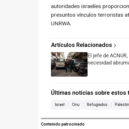
autoridades israelíes proporcio
presuntos vínculos terroristas a
UNRWA.
Artículos Relacionados
El jefe de ACNUR,
necesidad abruma
Últimas noticias sobre estos
Israel
Onu
Refugiados
Palesti
Contenido patrocinado