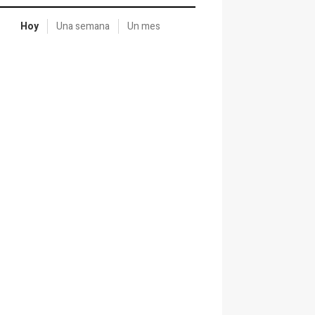
Hoy
Una semana
Un mes