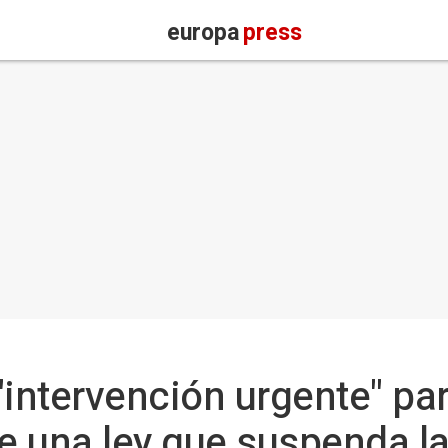
europa
press
intervención urgente" par
e una ley que suspenda 