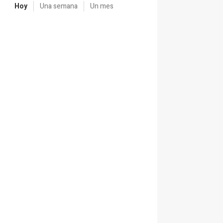
Hoy
Una semana
Un mes