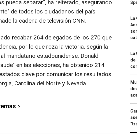
os pueda separar", ha reiterado, asegurando
Spa
te" de todos los ciudadanos del país
La 
mado la cadena de televisión CNN.
And
sor
rado recabar 264 delegados de los 270 que
cat
encia, por lo que roza la victoria, según la
La 
ual mandatario estadounidense, Donald
de 
aude" en las elecciones, ha obtenido 214
com
estados clave por comunicar los resultados
Mue
orgia, Carolina del Norte y Nevada.
dis
aca
 temas
Can
ase
"tr