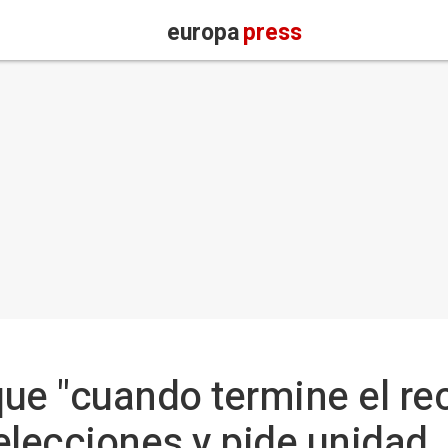
europa
press
ue "cuando termine el rec
elecciones y pide unidad