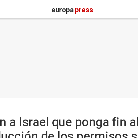
europa
press
 a Israel que ponga fin a
ducción de los permisos s