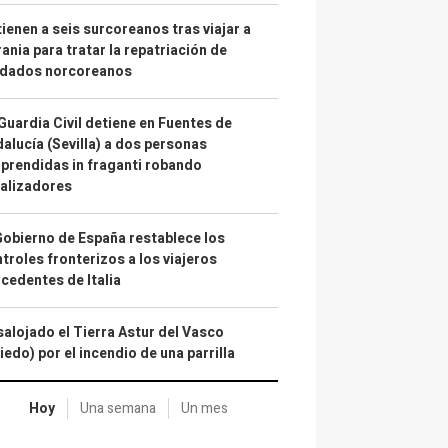
ienen a seis surcoreanos tras viajar a
ania para tratar la repatriación de
ldados norcoreanos
Guardia Civil detiene en Fuentes de
alucía (Sevilla) a dos personas
prendidas in fraganti robando
alizadores
Gobierno de España restablece los
troles fronterizos a los viajeros
cedentes de Italia
alojado el Tierra Astur del Vasco
iedo) por el incendio de una parrilla
Hoy
Una semana
Un mes