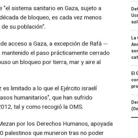
e "el sistema sanitario en Gaza, sujeto a
Det
Ucr
 década de bloqueo, es cada vez menos
so
 de su población".
La 
s de acceso a Gaza, a excepción de Rafá --
And
sor
ha mantenido el paso prácticamente cerrado
cat
so un bloqueo por tierra, mar y aire al
El 
con
pro
 es limitado a lo que el Ejército israelí
asos humanitarios", que han sufrido
Des
2012, tal y como recogió la OMS.
(Ov
l Mezan por los Derechos Humanos, apoyada
0 palestinos que murieron tras no poder