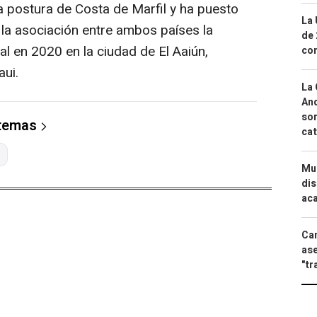
la postura de Costa de Marfil y ha puesto
La 
 la asociación entre ambos países la
de 
l en 2020 en la ciudad de El Aaiún,
com
aui.
La 
And
sor
 temas
cat
Mue
dis
aca
Can
ase
"tr