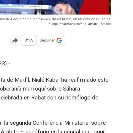
istro de Exteriores de Marruecos, Naser Burtia, en un acto en Bruselas.
- Europa Press/Contacto/Eric Lalmand - Archivo
IA
Seguir en
Abrir opciones para compartir
S) -
ta de Marfil, Nialé Kaba, ha reafirmado este
 soberanía marroquí sobre Sáhara
al celebrada en Rabat con su homólogo de
on la segunda Conferencia Ministerial sobre
 Ámbito Francófono en la capital marroquí,