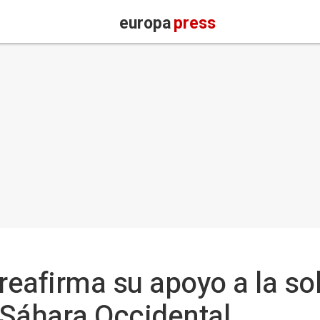
europa
press
 reafirma su apoyo a la s
 Sáhara Occidental