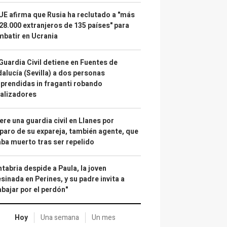
UE afirma que Rusia ha reclutado a "más
28.000 extranjeros de 135 países" para
batir en Ucrania
Guardia Civil detiene en Fuentes de
alucía (Sevilla) a dos personas
prendidas in fraganti robando
alizadores
re una guardia civil en Llanes por
paro de su expareja, también agente, que
ba muerto tras ser repelido
tabria despide a Paula, la joven
sinada en Perines, y su padre invita a
abajar por el perdón"
Hoy
Una semana
Un mes