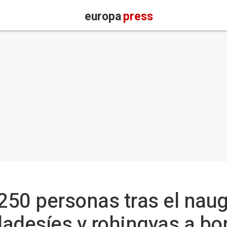
europa
press
50 personas tras el naug
adesíes y rohingyas a bo