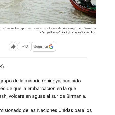
vo - Barcos transportan pasajeros a través del río Yangón en Birmania
- Europa Press/Contacto/Myo Kyaw Soe - Archivo
IA
Seguir en
Abrir opciones para compartir
) -
grupo de la minoría rohingya, han sido
s de que la embarcación en la que
sh, volcara en aguas al sur de Birmania.
omisionado de las Naciones Unidas para los