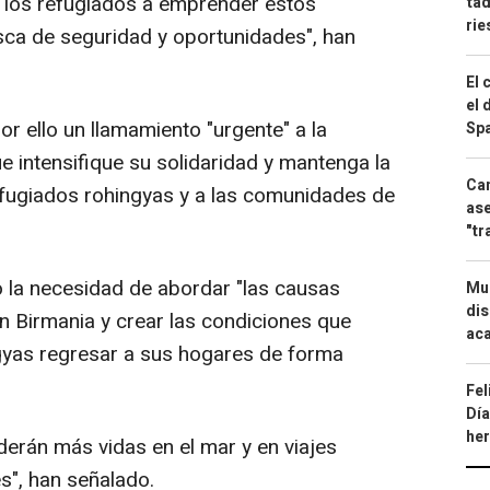
 los refugiados a emprender estos
tad
ri
sca de seguridad y oportunidades", han
El 
el 
 ello un llamamiento "urgente" a la
Spa
e intensifique su solidaridad y mantenga la
Can
refugiados rohingyas y a las comunidades de
ase
"tr
 la necesidad de abordar "las causas
Mue
dis
 Birmania y crear las condiciones que
aca
gyas regresar a sus hogares de forma
Fel
Día
he
rderán más vidas en el mar y en viajes
s", han señalado.