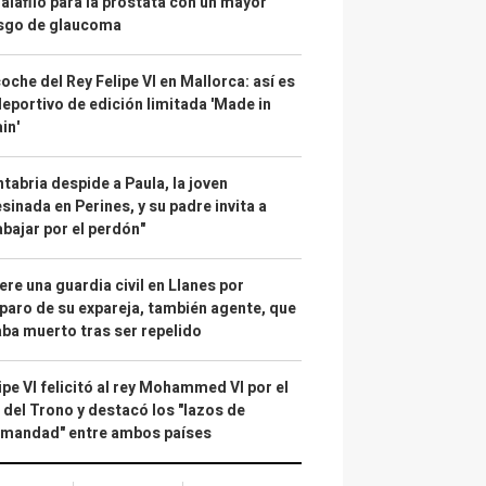
alafilo para la próstata con un mayor
esgo de glaucoma
coche del Rey Felipe VI en Mallorca: así es
deportivo de edición limitada 'Made in
in'
tabria despide a Paula, la joven
sinada en Perines, y su padre invita a
abajar por el perdón"
re una guardia civil en Llanes por
paro de su expareja, también agente, que
ba muerto tras ser repelido
ipe VI felicitó al rey Mohammed VI por el
 del Trono y destacó los "lazos de
rmandad" entre ambos países