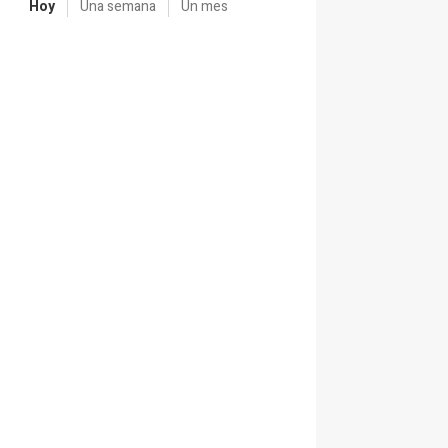
Hoy
Una semana
Un mes