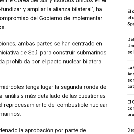
entre Corea del Sur y Estados Unidos en el
undizar y ampliar la alianza bilateral", ha
El 
 compromiso del Gobierno de implementar
el 
Spa
os.
Det
aciones, ambas partes se han centrado en
Ucr
niciativa de Seúl para construir submarinos
so
a prohibida por el pacto nuclear bilateral
La 
And
sor
miércoles tenga lugar la segunda ronda de
cat
l análisis más detallado de las cuestiones
El 
 el reprocesamiento del combustible nuclear
con
bmarinos.
pro
denado la aprobación por parte de
Des