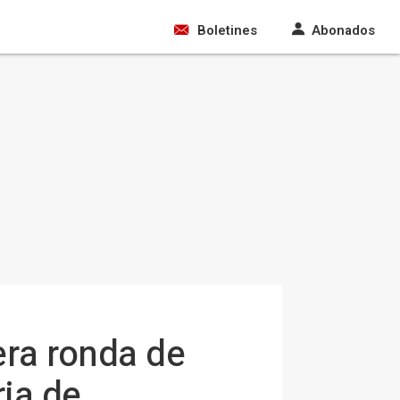
Boletines
Abonados
era ronda de
ia de