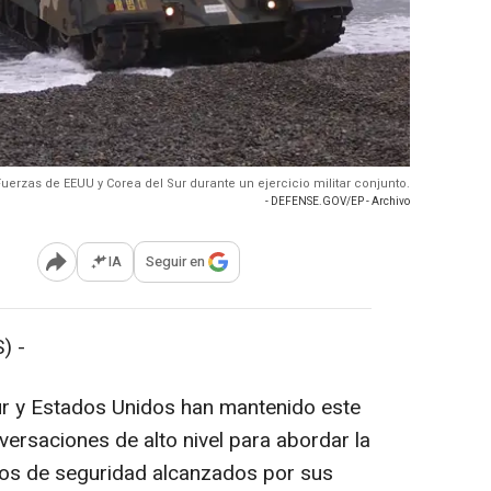
Fuerzas de EEUU y Corea del Sur durante un ejercicio militar conjunto.
- DEFENSE.GOV/EP - Archivo
IA
Seguir en
Abrir opciones para compartir
) -
ur y Estados Unidos han mantenido este
ersaciones de alto nivel para abordar la
os de seguridad alcanzados por sus