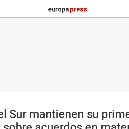
europa
press
l Sur mantienen su prim
 sobre acuerdos en mater