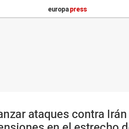
europa
press
anzar ataques contra Irán
tensiones en el estrecho 