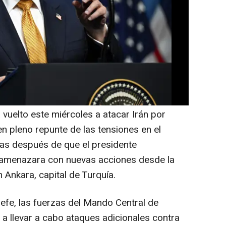
 castigados"
 haber golpeado unos "90 objetivos
s de defensa aérea o instalaciones de
rones
 vuelto este miércoles a atacar Irán por
n pleno repunte de las tensiones en el
as después de que el presidente
 amenazara con nuevas acciones desde la
Ankara, capital de Turquía.
fe, las fuerzas del Mando Central de
 llevar a cabo ataques adicionales contra