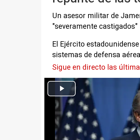
Un asesor militar de Jame
"severamente castigados"
El Ejército estadounidense
sistemas de defensa aérea
Sigue en directo las última
08 July 2026, Turkey, Ankara: US President Donald Trump gives a
State and Government summi
Europa Press Internacional
Actualizado: jueves, 9 julio 2026 18:20
Un asesor militar de Jamenei ad