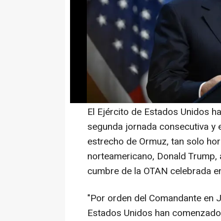
cómplices" serán "severamente
El Ejército estadounidense dice
militares" iraníes, como sistema
almacenamiento de misiles y d
MADRID, 9 (EUROPA PRESS)
El Ejército de Estados Unidos ha
segunda jornada consecutiva y e
estrecho de Ormuz, tan solo hor
norteamericano, Donald Trump,
cumbre de la OTAN celebrada en 
"Por orden del Comandante en Je
Estados Unidos han comenzado a