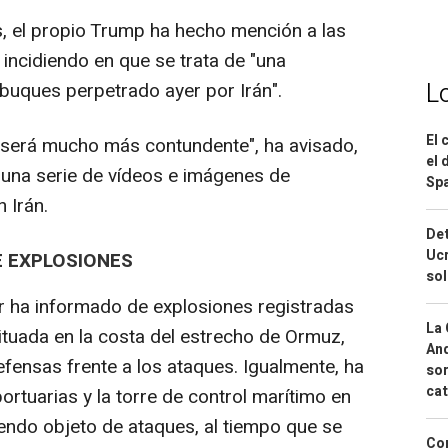
, el propio Trump ha hecho mención a las
incidiendo en que se trata de "una
L
buques perpetrado ayer por Irán".
El 
ta será mucho más contundente", ha avisado,
el 
 una serie de vídeos e imágenes de
Spa
 Irán.
Det
Ucr
E EXPLOSIONES
so
hr ha informado de explosiones registradas
La 
ituada en la costa del estrecho de Ormuz,
And
fensas frente a los ataques. Igualmente, ha
sor
cat
ortuarias y la torre de control marítimo en
endo objeto de ataques, al tiempo que se
Cor