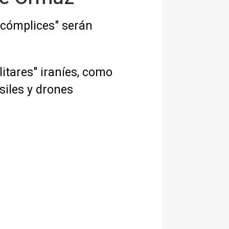
 cómplices" serán
itares" iraníes, como
iles y drones