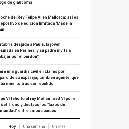
esgo de glaucoma
coche del Rey Felipe VI en Mallorca: así es
deportivo de edición limitada 'Made in
in'
tabria despide a Paula, la joven
sinada en Perines, y su padre invita a
abajar por el perdón"
re una guardia civil en Llanes por
paro de su expareja, también agente, que
ba muerto tras ser repelido
ipe VI felicitó al rey Mohammed VI por el
 del Trono y destacó los "lazos de
rmandad" entre ambos países
Hoy
Una semana
Un mes