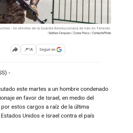
rchivo - Un efectivo de la Guardia Revolucionaria de Irán en Teherán.
- Sobhan Farajvan / Zuma Press / ContactoPhoto
IA
Seguir en
Abrir opciones para compartir
S) -
ecutado este martes a un hombre condenado
ionaje en favor de Israel, en medio del
por estos cargos a raíz de la última
Estados Unidos e Israel contra el país