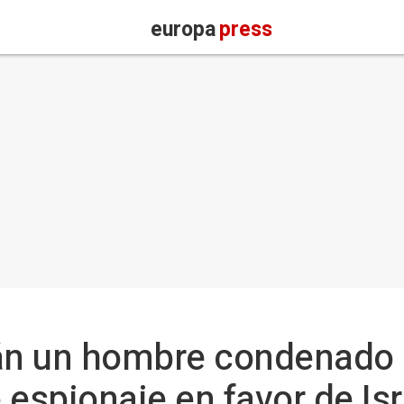
europa
press
án un hombre condenado p
 espionaje en favor de Isr