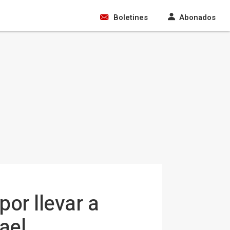
Boletines
Abonados
or llevar a
ael