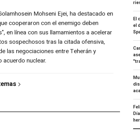
ri
ní, Golamhosein Mohseni Ejei, ha destacado en
El 
 que cooperaron con el enemigo deben
el 
", en línea con sus llamamientos a acelerar
Spa
tos sospechosos tras la citada ofensiva,
Can
de las negociaciones entre Teherán y
ase
 acuerdo nuclear.
"tr
Mue
 temas
dis
aca
Fel
Día
he