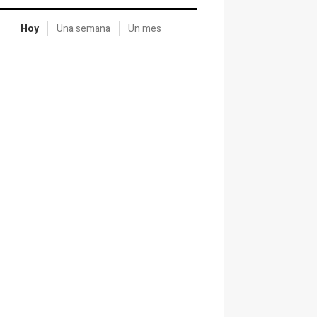
Hoy
Una semana
Un mes