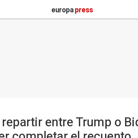
europa
press
 repartir entre Trump o B
r completar el recuento