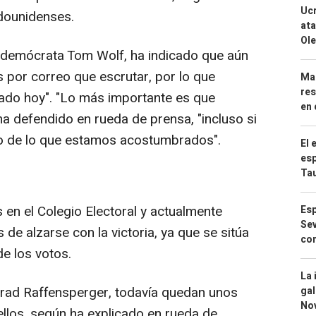
Ucr
dounidenses.
ata
Ole
l demócrata Tom Wolf, ha indicado que aún
 por correo que escrutar, por lo que
Mar
res
ado hoy". "Lo más importante es que
en 
a defendido en rueda de prensa, "incluso si
o de lo que estamos acostumbrados".
El 
esp
Ta
s en el Colegio Electoral y actualmente
Esp
Sev
e alzarse con la victoria, ya que se sitúa
con
e los votos.
La 
Brad Raffensperger, todavía quedan unos
gal
No
ellos, según ha explicado en rueda de