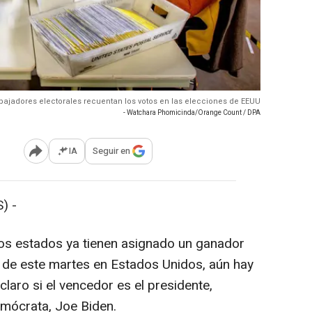
bajadores electorales recuentan los votos en las elecciones de EEUU
- Watchara Phomicinda/Orange Count / DPA
IA
Seguir en
Abrir opciones para compartir
) -
los estados ya tienen asignado un ganador
s de este martes en Estados Unidos, aún hay
claro si el vencedor es el presidente,
emócrata, Joe Biden.