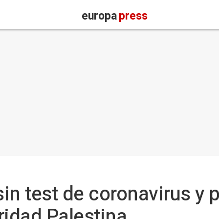
europa
press
in test de coronavirus y p
ridad Palestina