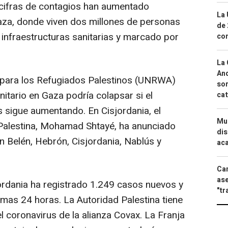
cifras de contagios han aumentado
La 
aza, donde viven dos millones de personas
de 
 infraestructuras sanitarias y marcado por
com
La 
And
 para los Refugiados Palestinos (UNRWA)
sor
nitario en Gaza podría colapsar si el
cat
 sigue aumentando. En Cisjordania, el
Mue
 Palestina, Mohamad Shtayé, ha anunciado
dis
n Belén, Hebrón, Cisjordania, Nablús y
aca
Can
ase
jordania ha registrado 1.249 casos nuevos y
"tr
timas 24 horas. La Autoridad Palestina tiene
el coronavirus de la alianza Covax. La Franja