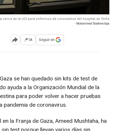
cerca de la UCI para enfermos de coronavirus del hospital de Shifa
- Mohammed Talatene/dpa
IA
Seguir en
Abrir opciones para compartir
 Gaza se han quedado sin kits de test de
ido ayuda a la Organización Mundial de la
lestina para poder volver a hacer pruebas
 la pandemia de coronavirus.
ral en la Franja de Gaza, Ameed Mushtaha, ha
in test porque llevan varios días sin