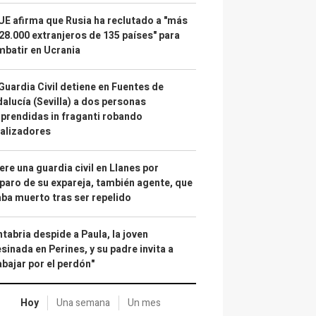
UE afirma que Rusia ha reclutado a "más
28.000 extranjeros de 135 países" para
batir en Ucrania
Guardia Civil detiene en Fuentes de
alucía (Sevilla) a dos personas
prendidas in fraganti robando
alizadores
re una guardia civil en Llanes por
paro de su expareja, también agente, que
ba muerto tras ser repelido
tabria despide a Paula, la joven
sinada en Perines, y su padre invita a
abajar por el perdón"
Hoy
Una semana
Un mes