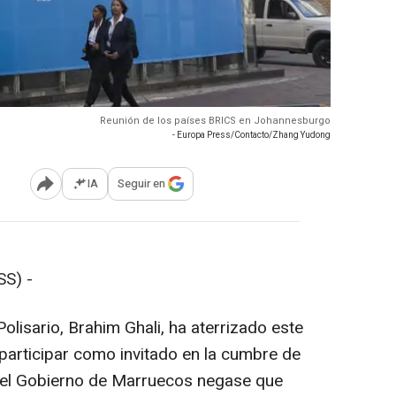
Reunión de los países BRICS en Johannesburgo
- Europa Press/Contacto/Zhang Yudong
IA
Seguir en
Abrir opciones para compartir
S) -
Polisario, Brahim Ghali, ha aterrizado este
articipar como invitado en la cumbre de
 el Gobierno de Marruecos negase que