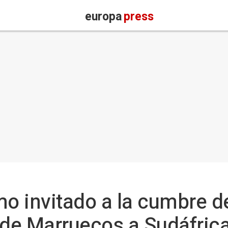
europa
press
mo invitado a la cumbre d
s de Marruecos a Sudáfric