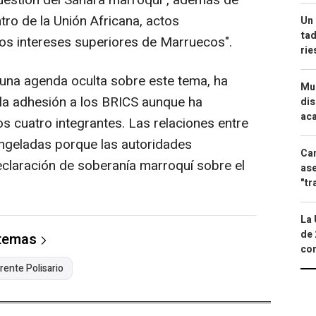
uestión del Sáhara marroquí", además de
ntro de la Unión Africana, actos
Un 
tad
os intereses superiores de Marruecos".
ri
una agenda oculta sobre este tema, ha
Mue
la adhesión a los BRICS aunque ha
dis
aca
s cuatro integrantes. Las relaciones entre
ngeladas porque las autoridades
Can
claración de soberanía marroquí sobre el
ase
"tr
La 
de 
 temas
com
rente Polisario