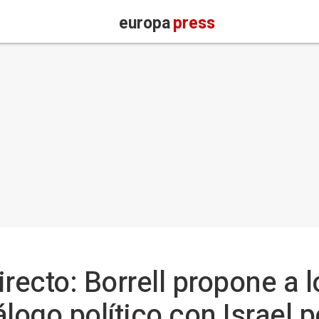
europa
press
Directo: Borrell propone a 
logo político con Israel p