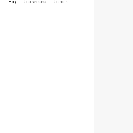
Hoy
Una semana
Un mes