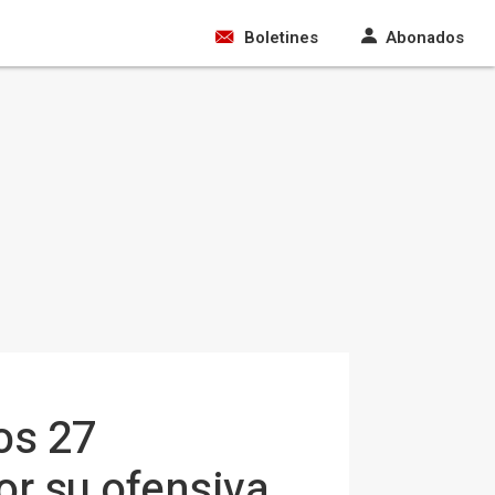
Boletines
Abonados
los 27
or su ofensiva