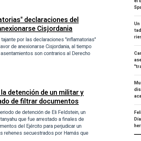
el 
Spa
torias" declaraciones del
Un 
 anexionarse Cisjordania
tad
ri
ajante por las declaraciones "inflamatorias"
favor de anexionarse Cisjordania, al tiempo
 asentamientos son contrarios al Derecho
Can
ase
"tr
Mue
dis
 la detención de un militar y
aca
do de filtrar documentos
periodo de detención de Eli Feldstein, un
Fel
tanyahu que fue arrestado a finales de
Día
mentos del Ejército para perjudicar un
he
 los rehenes secuestrados por Hamás que