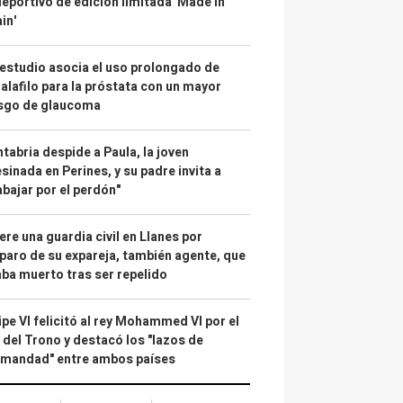
deportivo de edición limitada 'Made in
in'
estudio asocia el uso prolongado de
alafilo para la próstata con un mayor
esgo de glaucoma
tabria despide a Paula, la joven
sinada en Perines, y su padre invita a
abajar por el perdón"
re una guardia civil en Llanes por
paro de su expareja, también agente, que
ba muerto tras ser repelido
ipe VI felicitó al rey Mohammed VI por el
 del Trono y destacó los "lazos de
rmandad" entre ambos países