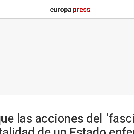
europa
press
e las acciones del "fasci
ntalidad de un Estado enf