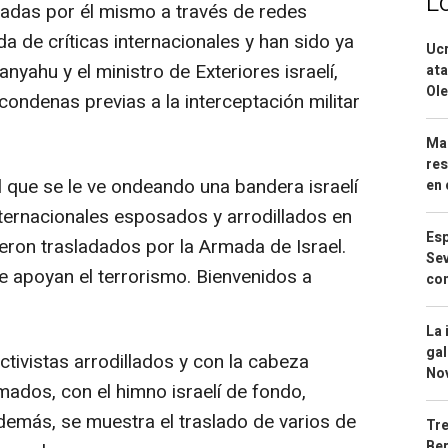
L
cadas por él mismo a través de redes
a de críticas internacionales y han sido ya
Ucr
yahu y el ministro de Exteriores israelí,
ata
Ole
condenas previas a la interceptación militar
Mar
res
el que se le ve ondeando una bandera israelí
en 
nternacionales esposados y arrodillados en
Esp
eron trasladados por la Armada de Israel.
Sev
e apoyan el terrorismo. Bienvenidos a
con
La 
gal
tivistas arrodillados y con la cabeza
No
mados, con el himno israelí de fondo,
Además, se muestra el traslado de varios de
Tre
Ber