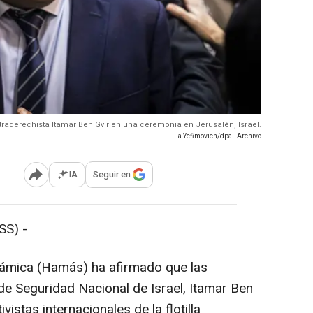
ultraderechista Itamar Ben Gvir en una ceremonia en Jerusalén, Israel.
- Ilia Yefimovich/dpa - Archivo
IA
Seguir en
Abrir opciones para compartir
SS) -
lámica (Hamás) ha afirmado que las
 de Seguridad Nacional de Israel, Itamar Ben
ivistas internacionales de la flotilla