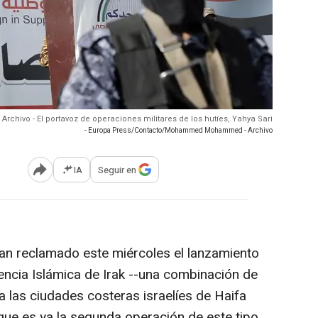
Archivo - El portavoz de operaciones militares de los hutíes, Yahya Sari
- Europa Press/Contacto/Mohammed Mohammed - Archivo
IA
Seguir en
Abrir opciones para compartir
an reclamado este miércoles el lanzamiento
encia Islámica de Irak --una combinación de
ra las ciudades costeras israelíes de Haifa
 que es ya la segunda operación de este tipo