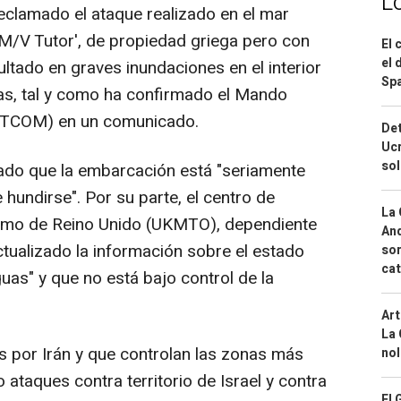
L
eclamado el ataque realizado en el mar
'M/V Tutor', de propiedad griega pero con
El 
el 
ultado en graves inundaciones en el interior
Spa
as, tal y como ha confirmado el Mando
NTCOM) en un comunicado.
Det
Ucr
so
rado que la embarcación está "seriamente
 hundirse". Por su parte, el centro de
La 
imo de Reino Unido (UKMTO), dependiente
And
actualizado la información sobre el estado
sor
cat
uas" y que no está bajo control de la
Art
La 
s por Irán y que controlan las zonas más
nol
ataques contra territorio de Israel y contra
El 