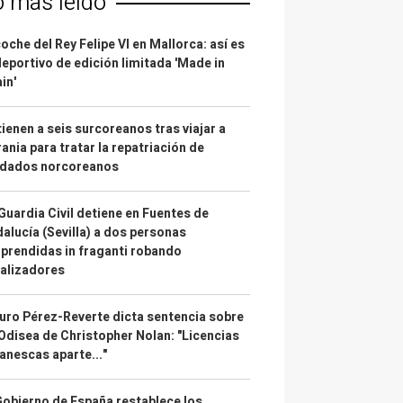
o más leído
coche del Rey Felipe VI en Mallorca: así es
deportivo de edición limitada 'Made in
in'
ienen a seis surcoreanos tras viajar a
ania para tratar la repatriación de
ldados norcoreanos
Guardia Civil detiene en Fuentes de
alucía (Sevilla) a dos personas
prendidas in fraganti robando
alizadores
uro Pérez-Reverte dicta sentencia sobre
Odisea de Christopher Nolan: "Licencias
anescas aparte..."
Gobierno de España restablece los