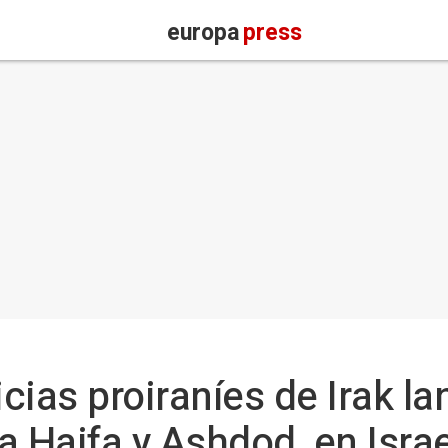
europa
press
icias proiraníes de Irak l
a Haifa y Ashdod, en Israe